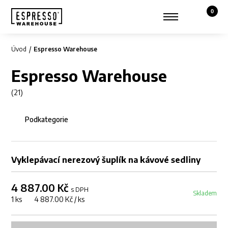
0
Košík,
Zobrazit hledání
Můj účet
Úvod
Espresso Warehouse
Espresso Warehouse
(21)
Podkategorie
Vyklepávací nerezový šuplík na kávové sedliny
4 887.00 Kč
s DPH
Skladem
1 ks 4 887.00 Kč / ks