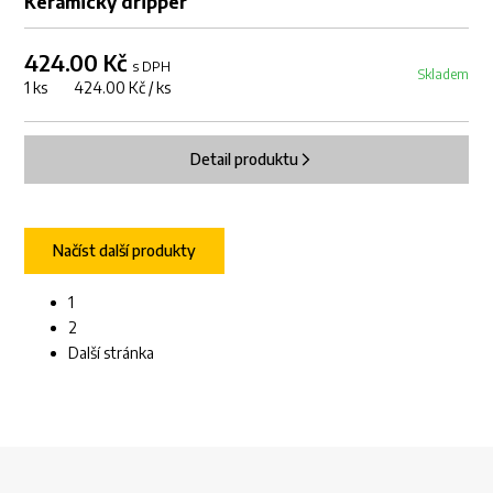
Keramický dripper
424.00 Kč
s DPH
Skladem
1 ks 424.00 Kč / ks
Detail produktu
Načíst další produkty
1
2
Další stránka