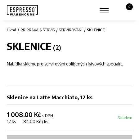
0
Košík,
Zobrazit hledání
Můj účet
Úvod
PŘÍPRAVA A SERVIS
SERVÍROVÁNÍ
SKLENICE
SKLENICE
Nabídka sklenic pro servírování oblíbených kávových specialit.
Sklenice na Latte Macchiato, 12 ks
1 008.00 Kč
s DPH
Skladem
12 ks 84.00 Kč / ks