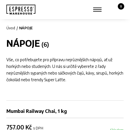
0
Košík,
Zobrazit hledání
Můj účet
Úvod
NÁPOJE
NÁPOJE
Vše, co potřebujete pro přípravu nejrůznějších nápojů, ať už
horkých nebo studených. U nás si určitě vyberete z řady
nejrůznějších sypaných nebo sáčkových čajů, kávy, sirupů, horkých
čokolád nebo trendy Super Latte.
Mumbai Railway Chai, 1 kg
757.00 Kč
s DPH