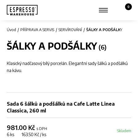
0
Košík,
Zobrazit hledání
Můj účet
Úvod
PŘÍPRAVA A SERVIS
SERVÍROVÁNÍ
ŠÁLKY A PODŠÁLKY
ŠÁLKY A PODŠÁLKY
Klasický nadčasový bílý porcelán. Elegantní sady šálků a podšálků
na kávu.
Sada 6 šálků a podšálků na Cafe Latte Linea
Classica, 260 ml
981.00 Kč
s DPH
Skladem
6 ks 163.50 Kč / ks