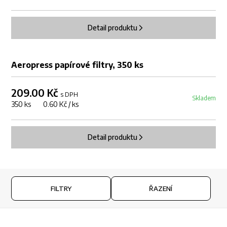
Detail produktu
DOPRODEJ
Aeropress papírové filtry, 350 ks
209.00 Kč
s DPH
Skladem
350 ks 0.60 Kč / ks
Detail produktu
FILTRY
ŘAZENÍ