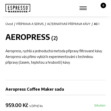
0
Košík,
Zobrazit hledání
Můj účet
Úvod
PŘÍPRAVA A SERVIS
ALTERNATIVNÍ PŘÍPRAVA KÁVY
AEROPRES
AEROPRESS
Aeropress, rychlá a jednoduchá metoda přípravy filtrované kávy.
Aeropress vás přímo vybízí k experimentování s technikou
přípravy (časem, teplotou a hrubostí) kávy.
DOPRODEJ
Aeropress Coffee Maker sada
959.00 Kč
Skladem
s DPH
/ ks