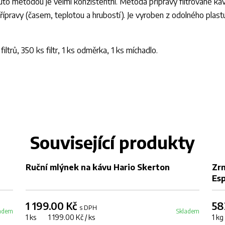
uto metodou je velmi konzistentní. Metoda přípravy filtrované ká
ípravy (časem, teplotou a hrubostí). Je vyroben z odolného plastu
iltrů, 350 ks filtr, 1 ks odměrka, 1 ks míchadlo.
Související produkty
DOPRODEJ
Ruční mlýnek na kávu Hario Skerton
Zrn
Esp
1 199.00 Kč
58
s DPH
adem
Skladem
1 ks 1 199.00 Kč / ks
1 k