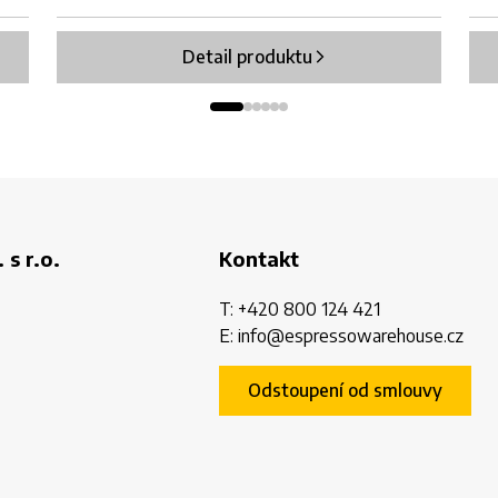
Detail produktu
 s r.o.
Kontakt
T:
+420 800 124 421
E:
info@espressowarehouse.cz
Odstoupení od smlouvy