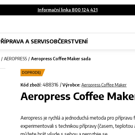
Informační linka 800 124 421
PŘÍPRAVA A SERVIS
OBČERSTVENÍ
AEROPRESS
Aeropress Coffee Maker sada
DOPRODEJ
488316
Kód zboží:
Výrobce:
Aeropress Coffee Maker
Aeropress Coffee Make
Aeropress je rychlá a jednoduchá metoda pro přípravu 
experimentovali s technikou přípravy (časem, teplotou a
můžete brát všude s sebou a nerozbije se.