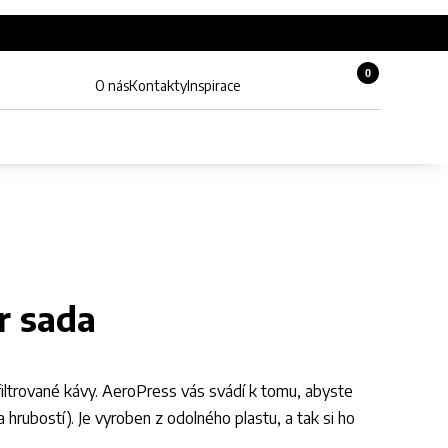
0
Košík, 0 pol
O nás
Kontakty
Inspirace
Zobrazit hledání
Můj účet
r sada
filtrované kávy. AeroPress vás svádí k tomu, abyste
 hrubostí). Je vyroben z odolného plastu, a tak si ho