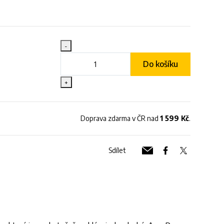
-
Do košíku
+
Doprava zdarma v ČR nad
1 599 Kč
.
Sdílet