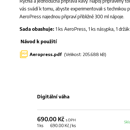
Rychlá a jednoduchá příprava kávy. Nápoj připravený to
vás svádí k tomu, abyste experimentovali s technikou př
AeroPress najednou připraví přibližně 300 ml nápoje.
Sada obashuje:
1 ks AeroPress, 1 ks násypka, 1 držák f
Návod k použití
Aeropress.pdf
(Velikost: 205.688 kB)
PDF
Digitální váha
690.00 Kč
s DPH
Skl
1 ks 690.00 Kč / ks