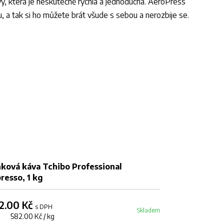
vy, která je neskutečně rychlá a jednoduchá. AeroPress
, a tak si ho můžete brát všude s sebou a nerozbije se.
ková káva Tchibo Professional
Zrnková káva
resso, 1 kg
kg
2.00 Kč
934.08 Kč
s DPH
Skladem
g 582.00 Kč / kg
1 kg 934.08 Kč