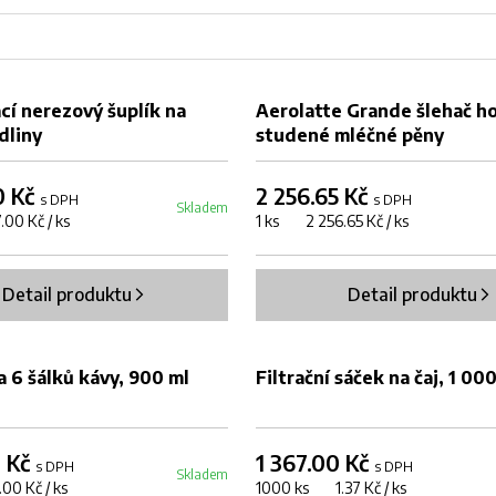
DOPRODEJ
cí nerezový šuplík na
Aerolatte Grande šlehač ho
dliny
studené mléčné pěny
0 Kč
2 256.65 Kč
s DPH
s DPH
Skladem
00 Kč / ks
1 ks 2 256.65 Kč / ks
Detail produktu
Detail produktu
 6 šálků kávy, 900 ml
Filtrační sáček na čaj, 1 00
0 Kč
1 367.00 Kč
s DPH
s DPH
Skladem
00 Kč / ks
1000 ks 1.37 Kč / ks