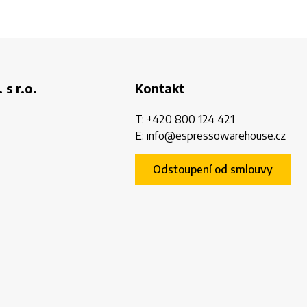
 s r.o.
Kontakt
T:
+420 800 124 421
E:
info@espressowarehouse.cz
Odstoupení od smlouvy