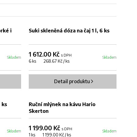
DOPRODEJ
rké i
Suki skleněná dóza na čaj 1 l, 6 ks
1 612.00 Kč
s DPH
Skladem
Skladem
6 ks 268.67 Kč / ks
Detail produktu
DOPRODEJ
0 ks
Ruční mlýnek na kávu Hario
Skerton
1 199.00 Kč
s DPH
Skladem
Skladem
1 ks 1 199.00 Kč / ks