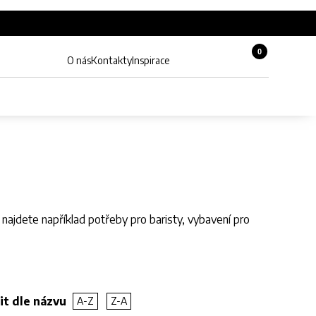
0
Košík, 0 pol
O nás
Kontakty
Inspirace
Zobrazit hledání
Můj účet
i najdete například potřeby pro baristy, vybavení pro
it dle názvu
A-Z
Z-A