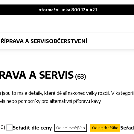
Informační linka 800 124 421
PŘÍPRAVA A SERVIS
OBČERSTVENÍ
RAVA A SERVIS
jsou to malé detaily, které dělají nakonec velký rozdíl. V kategori
vis nebo pomocníky pro alternativní přípravu kávy.
20)
Seřadit dle ceny
Seřad
Od nejlevnějšího
Od nejdražšího