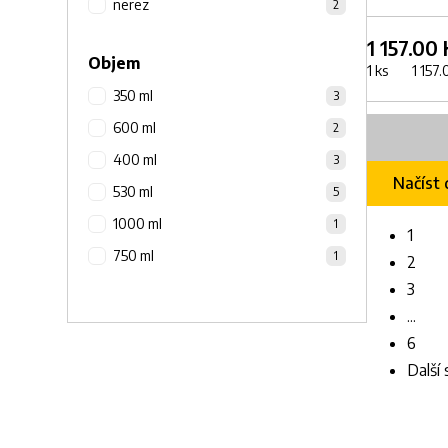
nerez
2
1 157.00
Objem
1 ks 1 157.0
350 ml
3
600 ml
2
400 ml
3
Načíst 
530 ml
5
1000 ml
1
1
750 ml
1
2
3
...
6
Další 