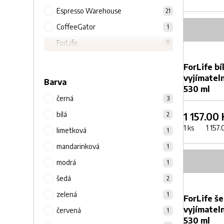
Espresso Warehouse
21
CoffeeGator
1
ForLife
9
Zobrazit vše
ForLife bí
vyjímatel
Barva
530 ml
černá
3
1 157.00
bílá
2
1 ks 1 157.0
limetková
1
mandarinková
1
modrá
1
šedá
2
zelená
1
ForLife še
vyjímatel
červená
1
530 ml