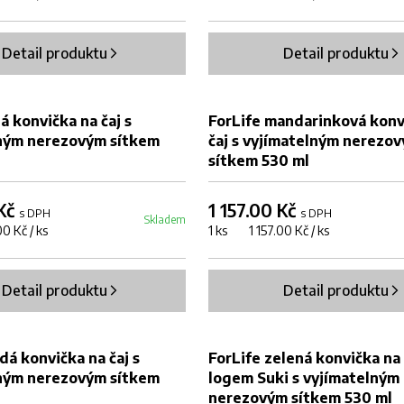
Detail produktu
Detail produktu
lá konvička na čaj s
ForLife mandarinková konv
ným nerezovým sítkem
čaj s vyjímatelným nerezo
sítkem 530 ml
 Kč
1 157.00 Kč
s DPH
s DPH
Skladem
0 Kč / ks
1 ks 1 157.00 Kč / ks
Detail produktu
Detail produktu
DOPRODEJ
dá konvička na čaj s
ForLife zelená konvička na 
ným nerezovým sítkem
logem Suki s vyjímatelným
nerezovým sítkem 530 ml