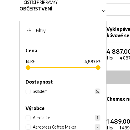
ČISTÍCÍ PŘÍPRAVKY
OBČERSTVENÍ
Vyklepáva
Filtry
kávové se
4 887.0
Cena
1 ks 4 887.
14 Kč
4,887 Kč
Dostupnost
Skladem
63
DOPRODEJ
Chemex na
Výrobce
Aerolatte
1
1 489.0
Aeropress Coffee Maker
2
1 ks 1 489.