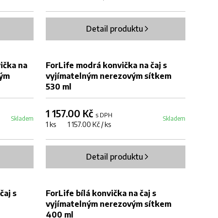
Detail produktu
ička na
ForLife modrá konvička na čaj s
vým
vyjímatelným nerezovým sítkem
530 ml
1 157.00 Kč
s DPH
Skladem
Skladem
1 ks 1 157.00 Kč / ks
Detail produktu
čaj s
ForLife bílá konvička na čaj s
vyjímatelným nerezovým sítkem
400 ml