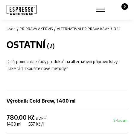
0
Košík,
Zobrazit hledání
Můj účet
Úvod
PŘÍPRAVA A SERVIS
ALTERNATIVNÍ PŘÍPRAVA KÁVY
OSTATNÍ
OSTATNÍ
Další pomocníci z řady produktů na alternativní přípravu kávy.
Také rádi zkoušíte nové metody?
Výrobník Cold Brew, 1400 ml
780.00 Kč
s DPH
Skladem
1400 ml 557 Kč / l