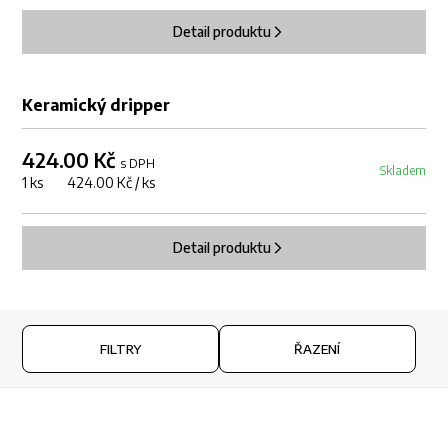
Detail produktu
DOPRODEJ
Keramický dripper
424.00 Kč
s DPH
Skladem
1 ks 424.00 Kč / ks
Detail produktu
FILTRY
ŘAZENÍ