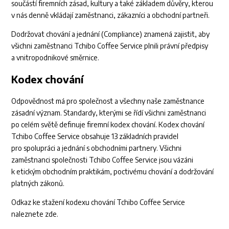
součástí firemních zásad, kultury a také základem důvěry, kterou
v nás denně vkládají zaměstnanci, zákazníci a obchodní partneři.
Dodržovat chování a jednání (Compliance) znamená zajistit, aby
všichni zaměstnanci Tchibo Coffee Service plnili právní předpisy
a vnitropodnikové směrnice.
Kodex chování
Odpovědnost má pro společnost a všechny naše zaměstnance
zásadní význam. Standardy, kterými se řídí všichni zaměstnanci
po celém světě definuje firemní kodex chování. Kodex chování
Tchibo Coffee Service obsahuje 13 základních pravidel
pro spolupráci a jednání s obchodními partnery. Všichni
zaměstnanci společnosti Tchibo Coffee Service jsou vázáni
k etickým obchodním praktikám, poctivému chování a dodržování
platných zákonů.
Odkaz ke stažení kodexu chování Tchibo Coffee Service
naleznete
zde
.