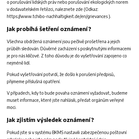
o porušování lidských práv nebo porušování ekologických norem
v dodavatelském řetězci, naleznete
zde
(Odkaz:
https://www.tchibo-nachhaltigkeit.de/en/grievances
).
Jak probíhá šetření oznámení?
Všechna obdržená oznámení jsou pečlivě prošetřena a jejich
průběh sledován. Důvěrné zacházení s poskytnutými informacemi
je pro nás klíčové. Z toho důvodu je do vyšetřování zapojeno co
nejméně lidí.
Pokud vyšetřování potvrdí, že došlo k porušení předpisů,
přijmeme příslušná opatření.
V případech, kdy to bude povaha oznámení vyžadovat, budeme
muset informace, které jste nahlásili, předat orgánům veřejné
moci.
Jak zjistím výsledek oznámení?
Pokud jste si v systému BKMS nastavili zabezpečenou poštovní