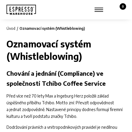
0
Košík,
Zobrazit hledání
Můj účet
Úvod
Oznamovací systém (Whistleblowing)
Oznamovací systém
(Whistleblowing)
Chování a jednání (Compliance)
ve
společnosti Tchibo Coffee Service
Před více než 70 lety Max a Ingeburg Herz položili základ
úspěšného příběhu Tchibo. Motto zní: Převzít odpovědnost
a jednat zodpovědně. Nastavené principy dodnes formují firemní
kulturu a tvoří podstatu značky Tchibo.
Dodržování právních a vnitropodnikových pravidel je nedílnou