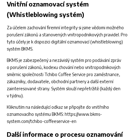
Vnitřní oznamovací systém
(Whistleblowing systém)
Za účelem zachování firemní integrity si jsme vědomi možného
porušení zákonů a stanovených vnitropodnikových pravidel. Pro
tyto účely je k dispozici digitální oznamovací (whistleblowing)
systém BKMS.
BKMS je zabezpečený a nezávislý systém pro podávání zpráv
o porušení zákonů, kodexu chování nebo vnitropodnikových
směrnic společnosti Tchibo Coffee Service pro zaměstnance,
zákazníky, dodavatele, obchodní partnery a další externí
zainteresované strany. Systém slouží nepřetržitě (každý den
v týdnu).
Kliknutím na následující odkaz se připojíte do vnitřního
oznamovacího systému BKMS:
https://www.bkms-
system.com/tchibo-coffeeservice-en
Další informace o procesu oznamování