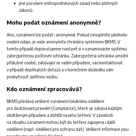
jiné porušení vnitropodnikových zásad nebo platných
zákonů.
Mohu podat oznámení
anonymně?
Ano, oznámení lze podat i anonymně. Pokud nevyplníte jakékoliv
osobní údaje, je vaše anonymita chráněna systémem BKMS. V
tomto případě doporučujeme nastavit si v oznamovacím systému
zabezpečenou poštovní schránku. Zabezpečená schránka umožní
příslušné osobě, zabývající se vaším případem, vás kontaktovat
v případě doplňujících dotazů a v konečném důsledku vám
poskytnout zpětnou vazbu.
Kdo oznámení zpracovává?
BKMS předává veškeré oznámení lokálnímu oddělení
pro dodržování pravidel (Compliance), které se zabývá každým
obdrženým případem a dohlíží na jeho šetření. V závislosti
na obsahu oznámení mohou být do šetření zapojena i další
oddělení (např. oddělení pro ochranu dat). Veškeré informace jsou