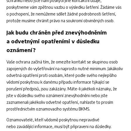
schránku nebo jste nám poskytli jiné kontaktní údaje,
poskytneme vám zpětnou vazbu o výsledku šetření. Žádáme vás
o pochopení, že nemůžeme sdílet žádné podrobnosti šetření,
protože musíme chránit právo na soukromí obviněných osob.
Jak budu chráněn před znevýhodněním
a odvetnými opatřeními v důsledku
oznámení?
Vaše ochrana začíná tím, že omezíte kontakt se skupinou osob
zapojených do vyšetřování na naprosto nutné minimum. Jakákoliv
odvetná opatření proti osobám, které podle svého nejlepšího
vědomí poskytnou k danému případu informace týkající se
porušení předpisů, jsou zakázány. Máte-li jakékoli náznaky, že
jste v důsledku svého oznámení znevýhodněni nebo jste
zaznamenali jakékoliv odvetné opatření, nahlaste to prosím
prostřednictvím oznamovacího systému BKMS.
Oznamovatelé, kteří vědomě poskytnou nepravdivé
nebo zavádějící informace, musí být připraveni na důsledky.