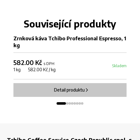
Související produkty
Zrnková káva Tchibo Professional Espresso, 1
Zr
kg
k
582.00 Kč
9
s DPH
Skladem
1 kg 582.00 Kč / kg
1 
Detail produktu
Tchibo Coffee Service Czech Republic spol. s