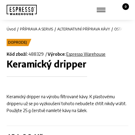
0
Košík,
Zobrazit hledání
Můj účet
Úvod
PŘÍPRAVA A SERVIS
ALTERNATIVNÍ PŘÍPRAVA KÁVY
OSTATNÍ
K
DOPRODEJ
Kód zboží:
488329
Výrobce:
Espresso Warehouse
Keramický dripper
Keramický dripper na výrobu filtrované kávy. K plastovému
dripperu už se po vyzkoušení tohoto nebudete chtít nikdy vrátit.
Použijte 25 g čerstvě namleté kávy na šálek.