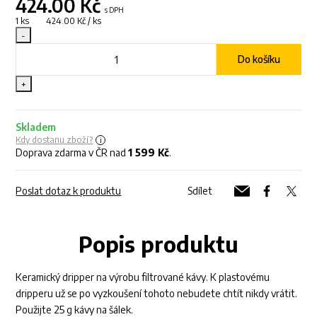
424.00
Kč
s DPH
1 ks 424.00 Kč / ks
-
Do košíku
+
Skladem
Kdy dostanu zboží?
Doprava zdarma v ČR nad
1 599 Kč
.
Poslat dotaz k produktu
Sdílet
Popis produktu
Keramický dripper na výrobu filtrované kávy. K plastovému
dripperu už se po vyzkoušení tohoto nebudete chtít nikdy vrátit.
Použijte 25 g kávy na šálek.