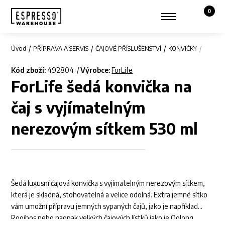
0
Košík,
Zobrazit hledání
Můj účet
Úvod
PŘÍPRAVA A SERVIS
ČAJOVÉ PŘÍSLUŠENSTVÍ
KONVIČKY
ForLif
Kód zboží:
492804
Výrobce:
ForLife
ForLife šedá konvička na
čaj s vyjímatelným
nerezovým sítkem 530 ml
Šedá luxusní čajová konvička s vyjímatelným nerezovým sítkem,
která je skladná, stohovatelná a velice odolná. Extra jemné sítko
vám umožní přípravu jemných sypaných čajů, jako je například
Rooibos nebo naopak velkých čajových lístků jako je Oolong.