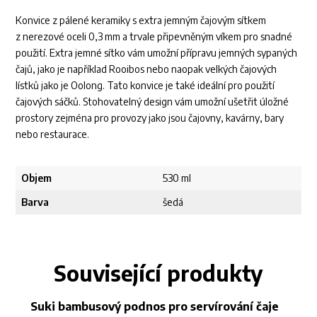
Konvice z pálené keramiky s extra jemným čajovým sítkem
z nerezové oceli 0,3 mm a trvale připevněným víkem pro snadné
použití. Extra jemné sítko vám umožní přípravu jemných sypaných
čajů, jako je například Rooibos nebo naopak velkých čajových
lístků jako je Oolong. Tato konvice je také ideální pro použití
čajových sáčků. Stohovatelný design vám umožní ušetřit úložné
prostory zejména pro provozy jako jsou čajovny, kavárny, bary
nebo restaurace.
Objem
530 ml
Barva
šedá
Související produkty
Suki bambusový podnos pro servírování čaje
Fo