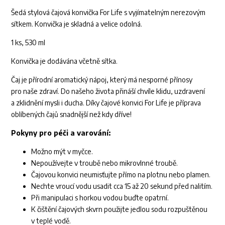
Šedá stylová čajová konvička For Life s vyjímatelným nerezovým
sítkem. Konvička je skladná a velice odolná.
1 ks, 530 ml
Konvička je dodávána včetně sítka.
Čaj je přírodní aromatický nápoj, který má nesporné přínosy
pro naše zdraví. Do našeho života přináší chvíle klidu, uzdravení
a zklidnění mysli i ducha. Díky čajové konvici For Life je příprava
oblíbených čajů snadnější než kdy dříve!
Pokyny pro péči a varování:
Možno mýt v myčce.
Nepoužívejte v troubě nebo mikrovlnné troubě.
Čajovou konvici neumisťujte přímo na plotnu nebo plamen.
Nechte vroucí vodu usadit cca 15 až 20 sekund před nalitím.
Při manipulaci s horkou vodou buďte opatrní.
K čištění čajových skvrn použijte jedlou sodu rozpuštěnou
v teplé vodě.