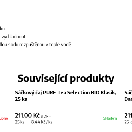
ku.
 vychladnout.
edlou sodu rozpuštěnou v teplé vodě.
Související produkty
Sáčkový čaj PURE Tea Selection BIO Klasik,
Sáč
25 ks
Dar
211.00 Kč
21
s DPH
upné
Skladem
25 ks 8.44 Kč / ks
25 