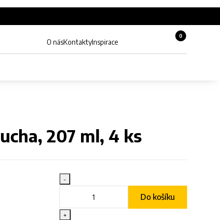
0
Košík, 0 pol
O nás
Kontakty
Inspirace
Zobrazit hledání
Můj účet
ucha, 207 ml, 4 ks
-
Do košíku
+