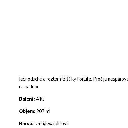
Jednoduché a roztomilé šálky ForLife. Proč je nespár
na nádobí.
Balení:
4 ks
Objem:
207 ml
Barva:
šedá/levandulová