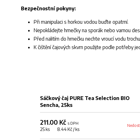
Bezpečnostní pokyny:
Při manipulaci s horkou vodou buďte opatrní.
Nepokládejte hrnečky na sporák nebo varnou des
Před nalitím do hrnečku nechte vroucí vodu trochu
K čištění čajových skvrn použijte podle potřeby j
Sáčkový čaj PURE Tea Selection BIO
Sencha, 25ks
211.00 Kč
s DPH
Nedost
25 ks 8.44 Kč / ks