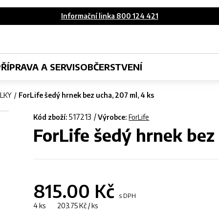
Informační linka 800 124 421
PŘÍPRAVA A SERVIS
OBČERSTVENÍ
ÁLKY
ForLife šedý hrnek bez ucha, 207 ml, 4 ks
517213
Kód zboží:
Výrobce:
ForLife
ForLife šedý hrnek bez 
815.00
Kč
s DPH
4 ks 203.75 Kč / ks