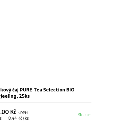
kový čaj PURE Tea Selection BIO
Sada čajových
jeeling, 25ks
1.00 Kč
175.00 Kč
s DPH
s
Skladem
ks 8.44 Kč / ks
12 ks 14.58 Kč 