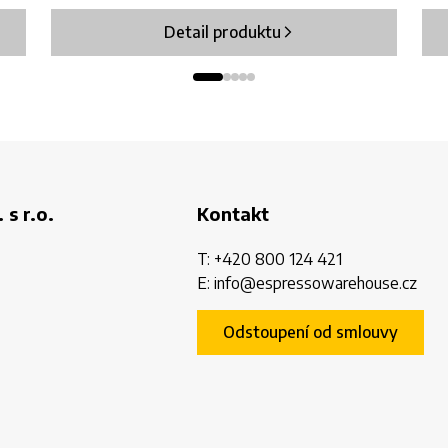
Detail produktu
 s r.o.
Kontakt
T:
+420 800 124 421
E:
info@espressowarehouse.cz
Odstoupení od smlouvy