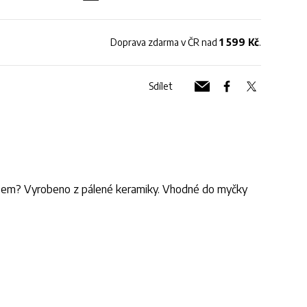
Doprava zdarma v ČR nad
1 599 Kč
.
Sdílet
nosem? Vyrobeno z pálené keramiky. Vhodné do myčky