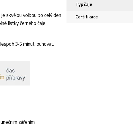
Typ čaje
 je skvělou volbou po celý den
Certifikace
lné lístky černého čaje
alespoň 3-5 minut louhovat.
lunečním zářením.