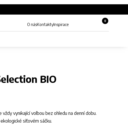
0
Košík, 0 pol
O nás
Kontakty
Inspirace
Zobrazit hledání
Můj účet
election BIO
e vždy vynikající volbou bez ohledu na denní dobu.
v ekologické síťovém sáčku.