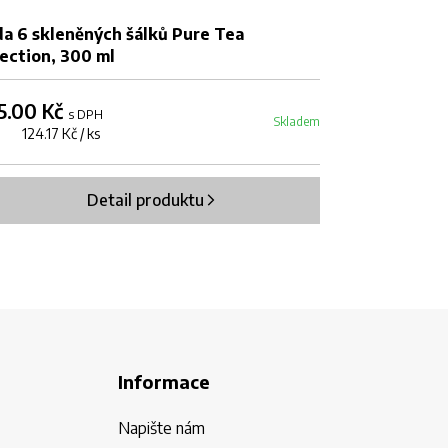
a 6 skleněných šálků Pure Tea
Sada 6 skle
ection, 300 ml
Selection
5.00 Kč
495.00 Kč
s DPH
Skladem
s 124.17 Kč / ks
6 ks 82.50 Kč 
Detail produktu
Informace
Napište nám