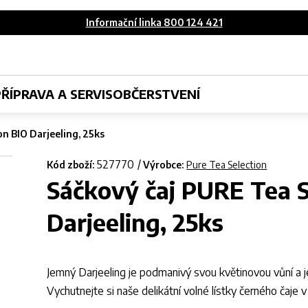
Informační linka 800 124 421
PŘÍPRAVA A SERVIS
OBČERSTVENÍ
n BIO Darjeeling, 25ks
527770
Kód zboží:
Výrobce:
Pure Tea Selection
Sáčkový čaj PURE Tea S
Darjeeling, 25ks
Jemný Darjeeling je podmanivý svou květinovou vůní a j
Vychutnejte si naše delikátní volné lístky černého čaje 