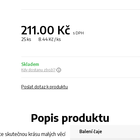
211.00
Kč
s DPH
25 ks 8.44 Kč / ks
Skladem
Kdy dostanu zboží?
Poslat dotaz k produktu
Popis produktu
Balení čaje
te skutečnou krásu malých věcí