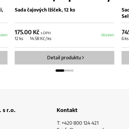
i,
Sada čajových lžiček, 12 ks
Sad
Sel
175.00 Kč
74
s DPH
adem
Skladem
12 ks 14.58 Kč / ks
6 k
Detail produktu
 s r.o.
Kontakt
T:
+420 800 124 421