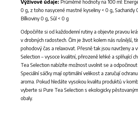
Výživové údaje:
Průměrné hodnoty na 100 ml: Energeti
0 g, z toho nasycené mastné kyseliny < 0 g, Sacharidy 0,
Bílkoviny 0 g, Sůl < 0 g
Odpočiňte si od každodenní rutiny a objevte pravou krá
v drobných radostech. Čím je život kolem nás rušnější, tí
pohodový čas a relaxovat. Přesně tak jsou navrženy a 
Selection – vysoce kvalitní, přirozeně lehké a splňující 
Tea Selection nabízíte možnost uvolnit se a odpočinout 
Speciální sáčky mají optimální velikost a zaručují ochranu 
aroma. Pokud hledáte vysokou kvalitu produktů v kombi
vyberte si Pure Tea Selection s ekologicky pěstovaným
obaly.