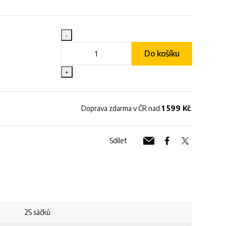
-
Do košíku
+
Doprava zdarma v ČR nad
1 599 Kč
.
Sdílet
25 sáčků