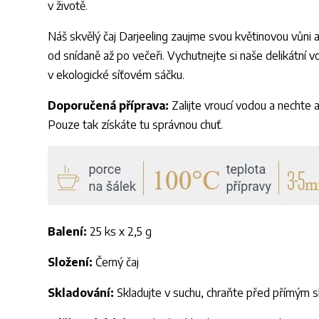
v životě.
Náš skvělý čaj Darjeeling zaujme svou květinovou vůni a
od snídaně až po večeři. Vychutnejte si naše delikátní vo
v ekologické síťovém sáčku.
Doporučená příprava:
Zalijte vroucí vodou a nechte 
Pouze tak získáte tu správnou chuť.
Balení:
25 ks x 2,5 g
Složení:
Černý čaj
Skladování:
Skladujte v suchu, chraňte před přímým s