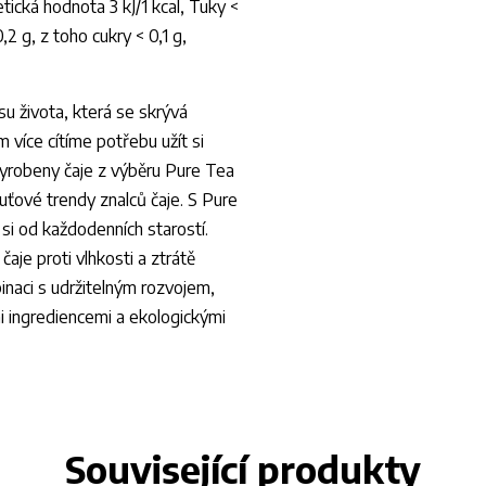
cká hodnota 3 kJ/1 kcal, Tuky <
2 g, z toho cukry < 0,1 g,
su života, která se skrývá
m více cítíme potřebu užít si
vyrobeny čaje z výběru Pure Tea
chuťové trendy znalců čaje. S Pure
si od každodenních starostí.
čaje proti vlhkosti a ztrátě
naci s udržitelným rozvojem,
i ingrediencemi a ekologickými
Související produkty