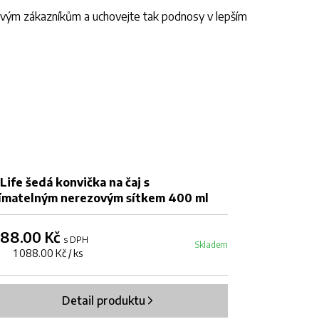
svým zákazníkům a uchovejte tak podnosy v lepším
Life šedá konvička na čaj s
ForLife modr
jímatelným nerezovým sítkem 400 ml
vyjímatelný
088.00 Kč
1 157.00 Kč
s DPH
Skladem
s 1 088.00 Kč / ks
1 ks 1 157.00 Kč
Detail produktu