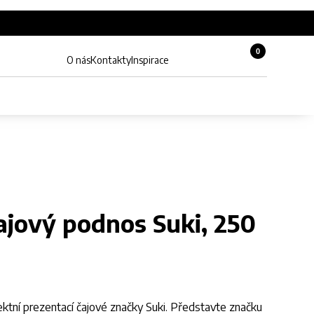
0
Košík, 0 pol
O nás
Kontakty
Inspirace
Zobrazit hledání
Můj účet
ajový podnos Suki, 250
tní prezentací čajové značky Suki. Představte značku