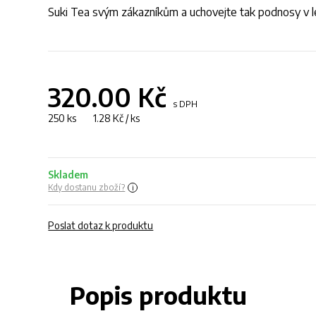
Suki Tea svým zákazníkům a uchovejte tak podnosy v l
320.00
Kč
s DPH
250 ks 1.28 Kč / ks
Skladem
Kdy dostanu zboží?
Poslat dotaz k produktu
Popis produktu