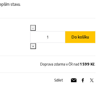
epším stavu.
-
Do košíku
+
Doprava zdarma v ČR nad
1 599 Kč
.
Sdílet