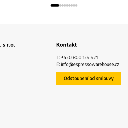
 s r.o.
Kontakt
T:
+420 800 124 421
E:
info@espressowarehouse.cz
Odstoupení od smlouvy