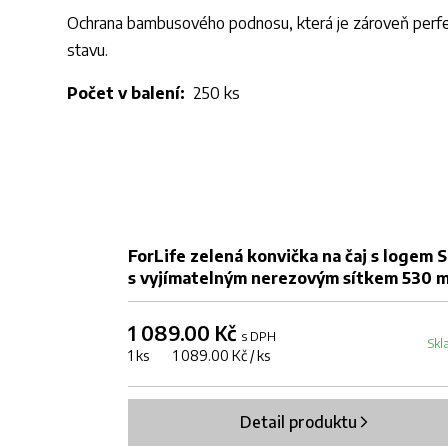
Ochrana bambusového podnosu, která je zároveň perfek
stavu.
Počet v balení:
250 ks
DOPRODEJ
ForLife zelená konvička na čaj s logem S
s vyjímatelným nerezovým sítkem 530 m
1 089.00 Kč
s DPH
Skl
1 ks 1 089.00 Kč / ks
Detail produktu