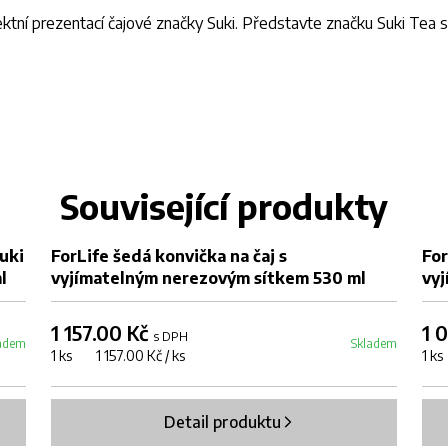
tní prezentací čajové značky Suki. Představte značku Suki Tea 
Související produkty
uki
ForLife šedá konvička na čaj s
For
l
vyjímatelným nerezovým sítkem 530 ml
vy
1 157.00 Kč
1 
s DPH
adem
Skladem
1 ks 1 157.00 Kč / ks
1 k
Detail produktu