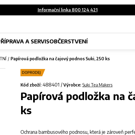
Informační linka 800 124 421
PŘÍPRAVA A SERVIS
OBČERSTVENÍ
TNÍ
Papírová podložka na čajový podnos Suki, 250 ks
DOPRODEJ
488401
Kód zboží:
Výrobce:
Suki Tea Makers
Papírová podložka na č
ks
Ochrana bambusového podnosu, která je zároveň perfek