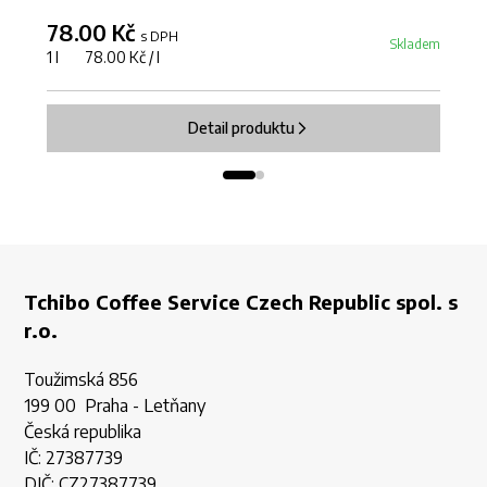
78.00 Kč
7
s DPH
Skladem
1 l 78.00 Kč / l
12
Detail produktu
Tchibo Coffee Service Czech Republic spol. s
r.o.
Toužimská 856
199 00 Praha - Letňany
Česká republika
IČ: 27387739
DIČ: CZ27387739