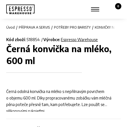
0
Košík,
Zobrazit hledání
Můj účet
Úvod
PŘÍPRAVA A SERVIS
POTŘEBY PRO BARISTY
KONVIČKY NA MLÉK
Kód zboží:
518854
Výrobce:
Espresso Warehouse
Černá konvička na mléko,
600 ml
Černá odolná konvička na mléko s nepřilnavým povrchem
o objemu 600 ml. Díky propracovanému zobáčku vám mléčná
pěna poteče přesně tam, kam potřebujete. Lze použít se
silikonovými rukojeťmi.