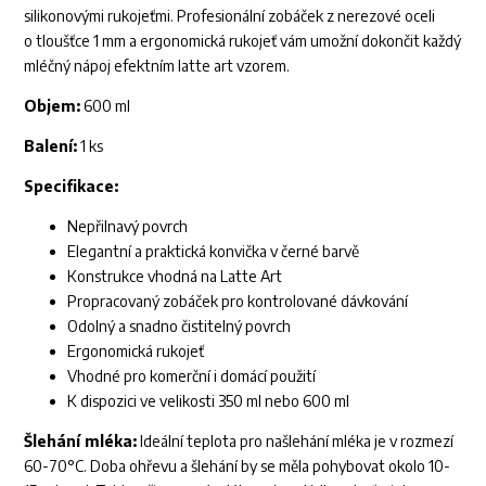
silikonovými rukojeťmi. Profesionální zobáček z nerezové oceli
o tloušťce 1 mm a ergonomická rukojeť vám umožní dokončit každý
mléčný nápoj efektním latte art vzorem.
Objem:
600 ml
Balení:
1 ks
Specifikace:
Nepřilnavý povrch
Elegantní a praktická konvička v černé barvě
Konstrukce vhodná na Latte Art
Propracovaný zobáček pro kontrolované dávkování
Odolný a snadno čistitelný povrch
Ergonomická rukojeť
Vhodné pro komerční i domácí použití
K dispozici ve velikosti 350 ml nebo 600 ml
Šlehání mléka:
Ideální teplota pro našlehání mléka je v rozmezí
60-70°C. Doba ohřevu a šlehání by se měla pohybovat okolo 10-