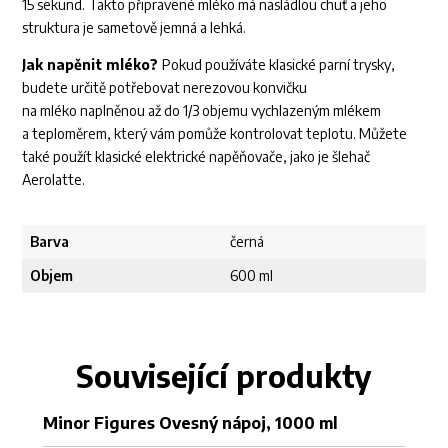
15 sekund. Takto připravené mléko má nasládlou chuť a jeho
struktura je sametově jemná a lehká.
Jak napěnit mléko?
Pokud používáte klasické parní trysky,
budete určitě potřebovat nerezovou konvičku
na mléko naplněnou až do 1/3 objemu vychlazeným mlékem
a teploměrem, který vám pomůže kontrolovat teplotu. Můžete
také použít klasické elektrické napěňovače, jako je šlehač
Aerolatte.
Barva
černá
Objem
600 ml
Související produkty
Minor Figures Ovesný nápoj, 1000 ml
Ml