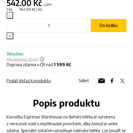
542.00
Kč
s DPH
1 ks 542.00 Kč / ks
-
Do košíku
+
Skladem
Kdy dostanu zboží?
Doprava zdarma v ČR nad
1 599 Kč
.
Poslat dotaz k produktu
Sdílet
Popis produktu
Konvička Espresso Warehouse na šlehání mléka je vyrobena
z nerezové oceli s nepřilnavým povrchem, díky čemuž je velmi
odolná. Speciální zobáček usnadňuje nalévání mléka. Lze použít se