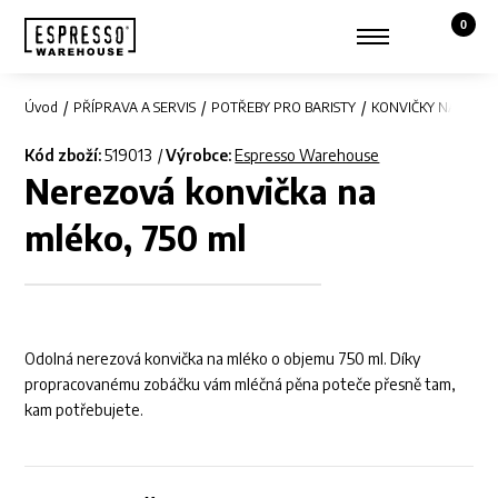
0
Košík,
Zobrazit hledání
Můj účet
Úvod
PŘÍPRAVA A SERVIS
POTŘEBY PRO BARISTY
KONVIČKY NA MLÉK
Kód zboží:
519013
Výrobce:
Espresso Warehouse
Nerezová konvička na
mléko, 750 ml
Odolná nerezová konvička na mléko o objemu 750 ml. Díky
propracovanému zobáčku vám mléčná pěna poteče přesně tam,
kam potřebujete.