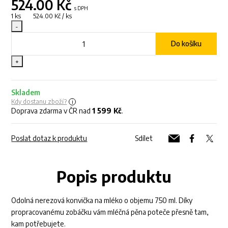
524.00
Kč
s DPH
1 ks 524.00 Kč / ks
-
Do košíku
+
Skladem
Kdy dostanu zboží?
Doprava zdarma v ČR nad
1 599 Kč
.
Poslat dotaz k produktu
Sdílet
Popis produktu
Odolná nerezová konvička na mléko o objemu 750 ml. Díky
propracovanému zobáčku vám mléčná pěna poteče přesně tam,
kam potřebujete.