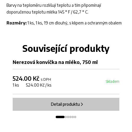
Barvy na teploměru rozlišují teplotu a tím připomínají
doporučenou teplotu mléka 145 ° F / 62,7 ° C.
Rozměry:
1 ks, 1 ks, 19 cm dlouhý, s klipem a ochranným obalem
Související produkty
Nerezová konvička na mléko, 750 ml
Ne
524.00 Kč
4
s DPH
Skladem
1 ks 524.00 Kč / ks
1 
Detail produktu