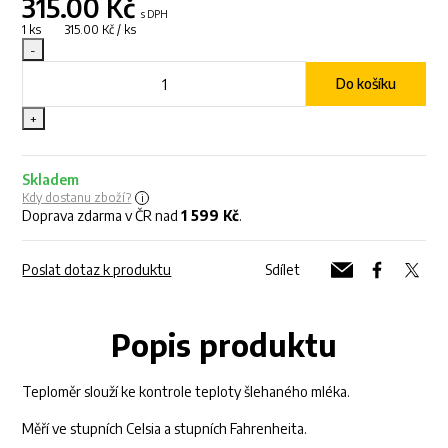
315.00
Kč
s DPH
1 ks 315.00 Kč / ks
-
Do košíku
+
Skladem
Kdy dostanu zboží?
Doprava zdarma v ČR nad
1 599 Kč
.
Poslat dotaz k produktu
Sdílet
Popis produktu
Teploměr slouží ke kontrole teploty šlehaného mléka.
Měří ve stupních Celsia a stupních Fahrenheita.