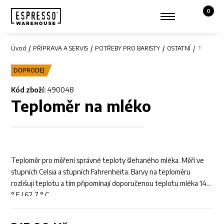
0
Košík,
Zobrazit hledání
Můj účet
Úvod
PŘÍPRAVA A SERVIS
POTŘEBY PRO BARISTY
OSTATNÍ
Teplomě
DOPRODEJ
Kód zboží:
490048
Teploměr na mléko
Teploměr pro měření správné teploty šlehaného mléka. Měří ve
stupních Celsia a stupních Fahrenheita. Barvy na teploměru
rozlišují teplotu a tím připomínají doporučenou teplotu mléka 145
° F / 62,7 ° C.