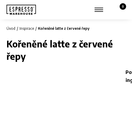
0
Košík,
Zobrazit hledání
Můj účet
Úvod
Inspirace
Kořeněné latte z červené řepy
Kořeněné latte z červené
řepy
Po
in