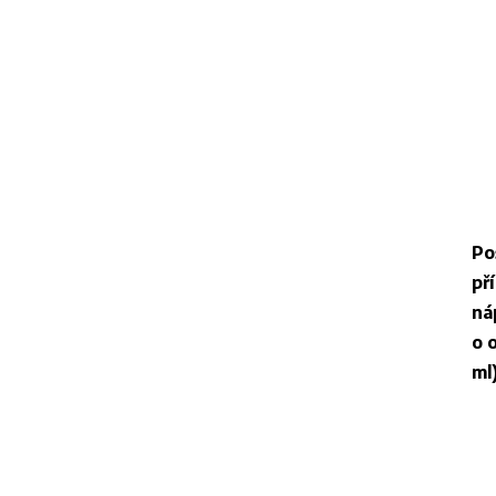
Po
př
ná
o 
ml)