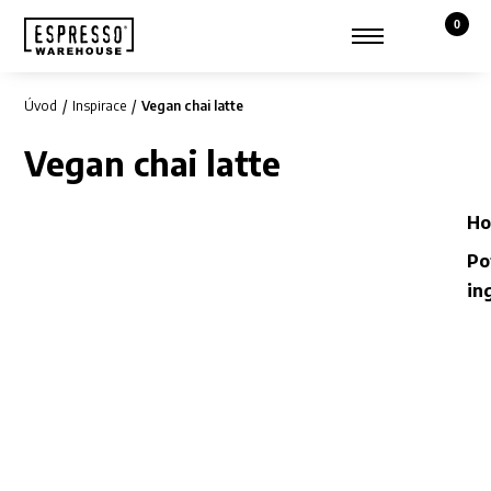
0
Košík,
Zobrazit hledání
Můj účet
Úvod
Inspirace
Vegan chai latte
Vegan chai latte
Ho
Po
in