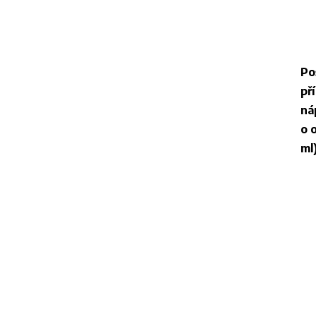
Po
př
ná
o 
ml)