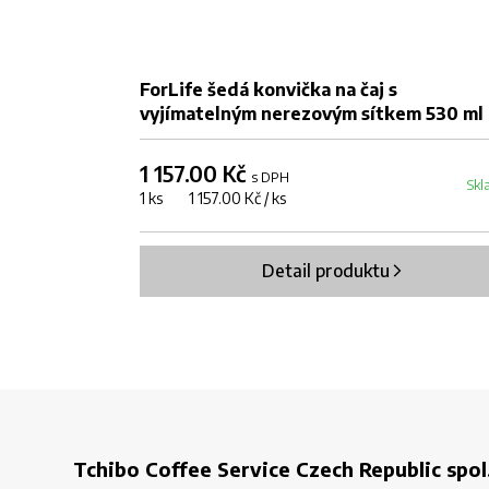
ForLife šedá konvička na čaj s
vyjímatelným nerezovým sítkem 530 ml
1 157.00 Kč
s DPH
Skl
1 ks 1 157.00 Kč / ks
Detail produktu
Tchibo Coffee Service Czech Republic spol.