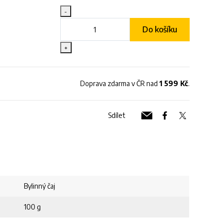
-
Do košíku
+
Doprava zdarma v ČR nad
1 599 Kč
.
Sdílet
Bylinný čaj
100 g