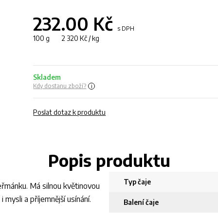
232.00
Kč
s DPH
100 g 2 320 Kč / kg
Skladem
Kdy dostanu zboží?
Poslat dotaz k produktu
Popis produktu
Typ čaje
heřmánku. Má silnou květinovou
i mysli a příjemnější usínání.
Balení čaje