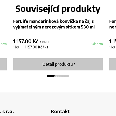
Související produkty
ForLife mandarinková konvička na čaj s
For
vyjímatelným nerezovým sítkem 530 ml
ne
1 157.00 Kč
1 
s DPH
adem
Skladem
1 ks 1 157.00 Kč / ks
1 ks
Detail produktu
 s r.o.
Kontakt