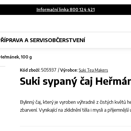
Informační linka 800 124 421
PŘÍPRAVA A SERVIS
OBČERSTVENÍ
 Heřmánek, 100 g
505937
Kód zboží:
Výrobce:
Suki Tea Makers
Suki sypaný čaj Heřmá
Bylinný čaj, který je vyroben výhradně z čistých květů
zbarvení. Vynikající na zklidnění těla i mysli a příjemnější