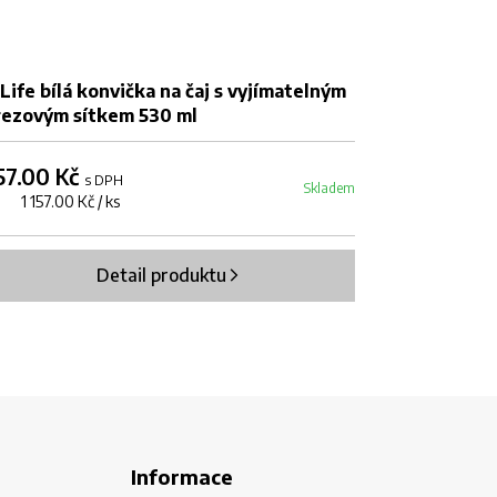
Life bílá konvička na čaj s vyjímatelným
Filtrační sáč
rezovým sítkem 530 ml
157.00 Kč
1 367.00 K
s DPH
Skladem
 1 157.00 Kč / ks
1000 ks 1.37 Kč
Detail produktu
Informace