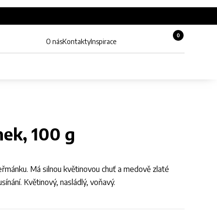
0
Košík, 0 pol
O nás
Kontakty
Inspirace
Zobrazit hledání
Můj účet
nek, 100 g
 heřmánku. Má silnou květinovou chuť a medově zlaté
 usínání. Květinový, nasládlý, voňavý.