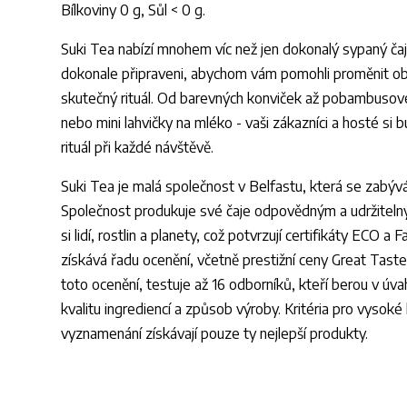
Bílkoviny 0 g, Sůl < 0 g.
Suki Tea nabízí mnohem víc než jen dokonalý sypaný čaj.
dokonale připraveni, abychom vám pomohli proměnit ob
skutečný rituál. Od barevných konviček až pobambusové
nebo mini lahvičky na mléko - vaši zákazníci a hosté si 
rituál při každé návštěvě.
Suki Tea je malá společnost v Belfastu, která se zabýv
Společnost produkuje své čaje odpovědným a udržiteln
si lidí, rostlin a planety, což potvrzují certifikáty ECO a
získává řadu ocenění, včetně prestižní ceny Great Tast
toto ocenění, testuje až 16 odborníků, kteří berou v úva
kvalitu ingrediencí a způsob výroby. Kritéria pro vysoké 
vyznamenání získávají pouze ty nejlepší produkty.