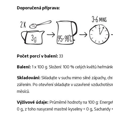
Doporučená příprava:
Počet porcí v balení:
33
Balení:
1 x 100 g. Složení: 100 % celých květů heřmánk
Skladování:
Skladujte v suchu mimo silné zápachy, ch
zářením. Po otevření skladujte v uzavřené vzduchotěs
měsíců.
Výživové údaje:
Průměrné hodnoty na 100 g: Energeti
0 g, z toho nasycené mastné kyseliny < 0 g, Sacharidy <