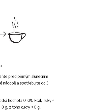
u.
raňte před přímým slunečním
né nádobě a spotřebujte do 3
cká hodnota 0 kJ/0 kcal, Tuky <
 0 g, z toho cukry < 0 g,