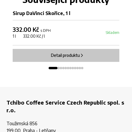
Sirup DaVinci Skořice, 1 l
Si
332.00 Kč
3
s DPH
Skladem
1 l 332.00 Kč / l
1 
Detail produktu
Tchibo Coffee Service Czech Republic spol. s
r.o.
Toužimská 856
199 00 Praha - Letňany