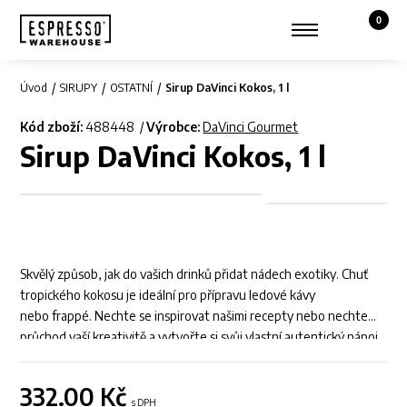
0
Košík,
Zobrazit hledání
Můj účet
Úvod
SIRUPY
OSTATNÍ
Sirup DaVinci Kokos, 1 l
Kód zboží:
488448
Výrobce:
DaVinci Gourmet
Sirup DaVinci Kokos, 1 l
Skvělý způsob, jak do vašich drinků přidat nádech exotiky. Chuť
tropického kokosu je ideální pro přípravu ledové kávy
nebo frappé. Nechte se inspirovat našimi recepty nebo nechte
průchod vaší kreativitě a vytvořte si svůj vlastní autentický nápoj.
332.00
Kč
s DPH