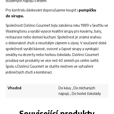
studených nápojů s ledem.
Pro kontrolu dávkování doporučujeme koupit i
pumpičku
do sirupu.
Společnost DaVinci Gourmet byla založena roku 1989 v Seattlu ve
Washingtonu a vyrábí vysoce kvalitní sirupy pro kavárny, bary,
restaurace nebo domácí kuchyni. Společnost je známá snahou
o dokonalost chuti a neustálým zájmem o vývoj. V současné době
společnost vyrábí kávové, ovocné a čajové sirupy a vynikající
omáčky na dezerty nebo horkou čokoládu. DaVinci Gourmet
prodává své produkty ve více než 40 zemích po celém světě.
Spolu s DaVinci Gourmet se staňte mistrem ve vytváření
jedinečných chutí a kombinací.
Vhodné
Do kávy , Do míchaných
nápojů , Do horké čokolády
Související produkty