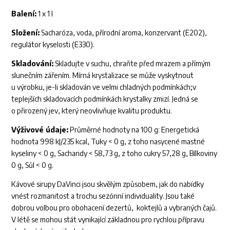
Balení:
1 x 1 l
Složení:
Sacharóza, voda, přírodní aroma, konzervant (E202),
regulátor kyselosti (E330).
Skladování:
Skladujte v suchu, chraňte před mrazem a přímým
slunečním zářením. Mírná krystalizace se může vyskytnout
u výrobku, je-li skladován ve velmi chladných podmínkách;v
teplejších skladovacích podmínkách krystalky zmizí. Jedná se
o přirozený jev, který neovlivňuje kvalitu produktu.
Výživové údaje:
Průměrné hodnoty na 100 g: Energetická
hodnota 998 kJ/235 kcal, Tuky < 0 g, z toho nasycené mastné
kyseliny < 0 g, Sacharidy < 58,73 g, z toho cukry 57,28 g, Bílkoviny
0 g, Sůl < 0 g.
Kávové sirupy DaVinci jsou skvělým způsobem, jak do nabídky
vnést rozmanitost a trochu sezónní individuality. Jsou také
dobrou volbou pro obohacení dezertů, koktejlů a vybraných čajů.
V létě se mohou stát vynikající základnou pro rychlou přípravu