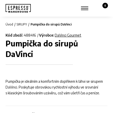
0
Košík,
Zobrazit hledání
Můj účet
Úvod
SIRUPY
Pumpička do sirupů DaVinci
Kód zboží:
488416
Výrobce:
DaVinci Gourmet
Pumpička do sirupů
DaVinci
Pumpička je ideálním a komfortním doplňkem k láhvi se sirupem
DaVinci. Poskytuje obrovskou rychlostní výhodu ve srovnání
s klasickým šroubováním uzávěru, což vám ušetří čas a peníze.