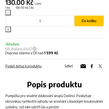
130.00
Kč
s DPH
1 ks 130.00 Kč / ks
-
Do košíku
+
Skladem
Kdy dostanu zboží?
Doprava zdarma v ČR nad
1 599 Kč
.
Poslat dotaz k produktu
Sdílet
Popis produktu
Pumpička pro snadné dávkování sirupů DaVinci. Poskytuje
obrovskou rychlostní výhodu ve srovnání s klasickým šroubováním
uzávěru, což vám ušetří čas a peníze.