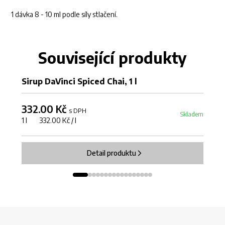
1 dávka 8 - 10 ml podle síly stlačení.
Související produkty
Sirup DaVinci Spiced Chai, 1 l
Si
332.00 Kč
3
s DPH
Skladem
1 l 332.00 Kč / l
1 
Detail produktu