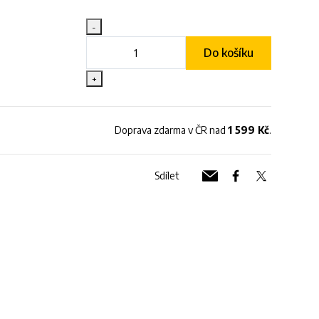
-
Do košíku
+
Doprava zdarma v ČR nad
1 599 Kč
.
Sdílet