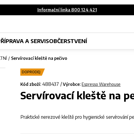
Informační linka 800 124 421
PŘÍPRAVA A SERVIS
OBČERSTVENÍ
TNÍ
Servírovací kleště na pečivo
DOPRODEJ
488437
Kód zboží:
Výrobce:
Espresso Warehouse
Servírovací kleště na p
Praktické nerezové kleště pro hygienické servírování p