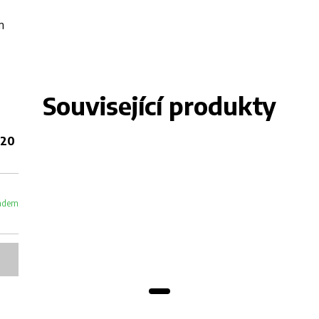
m
Související produkty
220
adem