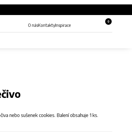
0
Košík, 0 pol
O nás
Kontakty
Inspirace
Zobrazit hledání
Můj účet
ečivo
ečiva nebo sušenek cookies. Balení obsahuje 1 ks.