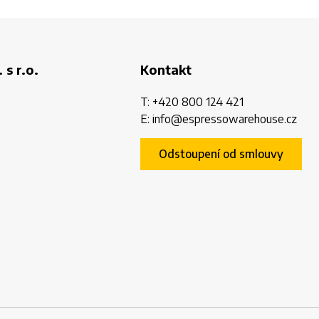
 s r.o.
Kontakt
T:
+420 800 124 421
E:
info@espressowarehouse.cz
Odstoupení od smlouvy