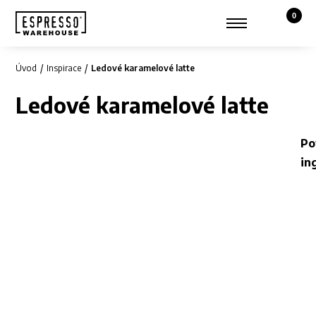
0
Košík,
Zobrazit hledání
Můj účet
Úvod
Inspirace
Ledové karamelové latte
Ledové karamelové latte
Po
in