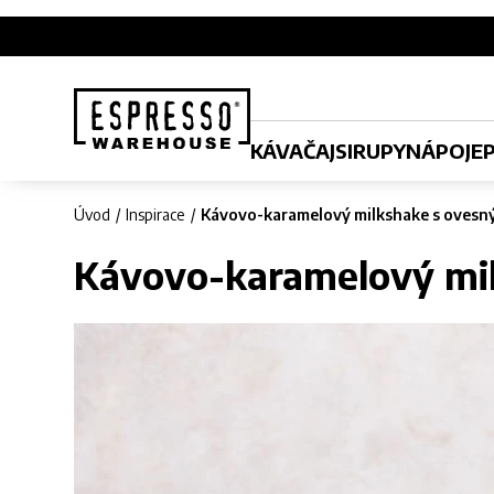
KÁVA
ČAJ
SIRUPY
NÁPOJE
Úvod
Inspirace
Kávovo-karamelový milkshake s oves
Kávovo-karamelový mi