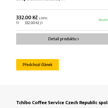
332.00 Kč
s DPH
Sklade
1 l 332.00 Kč / l
Detail produktu
Předchozí článek
Tchibo Coffee Service Czech Republic spol.