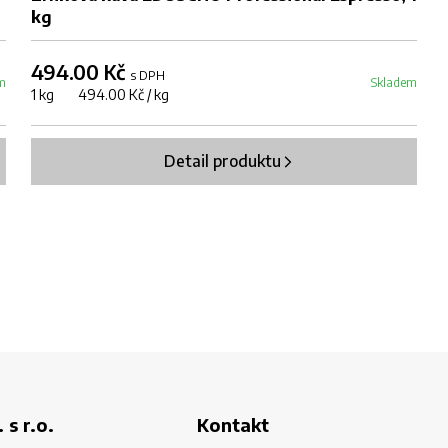
kg
494.00 Kč
s DPH
m
Skladem
1 kg 494.00 Kč / kg
Detail produktu
 s r.o.
Kontakt