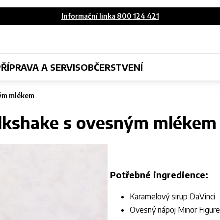
Informační linka 800 124 421
PŘÍPRAVA A SERVIS
OBČERSTVENÍ
ným mlékem
lkshake s ovesným mlékem
Potřebné ingredience:
Karamelový sirup DaVinci
Ovesný nápoj Minor Figur