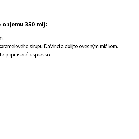
o objemu 350 ml):
m.
 karamelového sirupu DaVinci a dolijte ovesným mlékem.
jte připravené espresso.