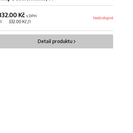
332.00 Kč
s DPH
Nedostupné
1 l 332.00 Kč / l
Detail produktu