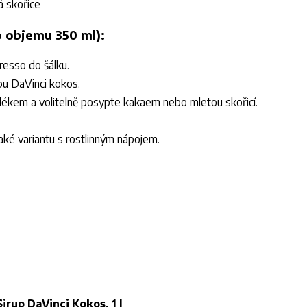
á skořice
o objemu 350 ml):
resso do šálku.
upu DaVinci kokos.
mlékem a volitelně posypte kakaem nebo mletou skořicí.
aké variantu s rostlinným nápojem.
Sirup DaVinci Kokos, 1 l