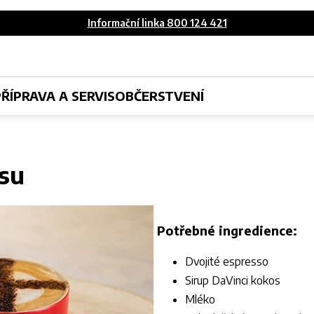
Informační linka 800 124 421
PŘÍPRAVA A SERVIS
OBČERSTVENÍ
su
Potřebné ingredience:
Dvojité espresso
Sirup DaVinci kokos
Mléko