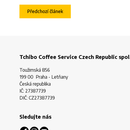
Předchozí článek
Tchibo Coffee Service Czech Republic spol.
Toužimská 856
199 00 Praha - Letňany
Česká republika
IČ: 27387739
DIČ: CZ27387739
Sledujte nás