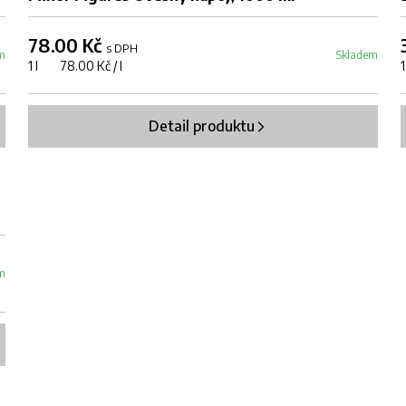
78.00 Kč
s DPH
m
Skladem
1 l 78.00 Kč / l
Detail produktu
m