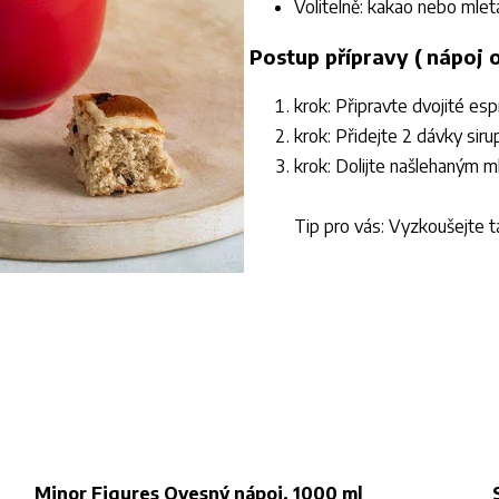
Volitelně: kakao nebo mlet
Postup přípravy ( nápoj 
krok: Připravte dvojité esp
krok: Přidejte 2 dávky sir
krok: Dolijte našlehaným 
Tip pro vás: Vyzkoušejte t
Minor Figures Ovesný nápoj, 1000 ml