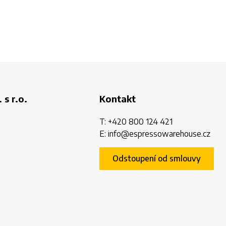
 s r.o.
Kontakt
T:
+420 800 124 421
E:
info@espressowarehouse.cz
Odstoupení od smlouvy