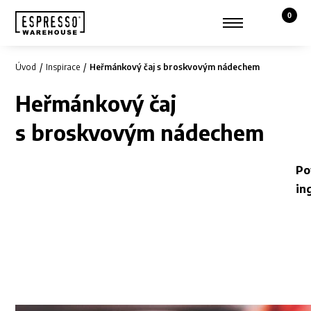
0
Košík,
Zobrazit hledání
Můj účet
Úvod
Inspirace
Heřmánkový čaj s broskvovým nádechem
Heřmánkový čaj
s broskvovým nádechem
Po
in