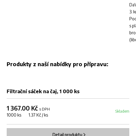
DaV
3. k
Pod
s p
bro
(li
Produkty z naší nabídky pro přípravu:
Filtrační sáček na čaj, 1 000 ks
1 367.00 Kč
s DPH
Skladem
1000 ks 1.37 Kč / ks
Detail produktu