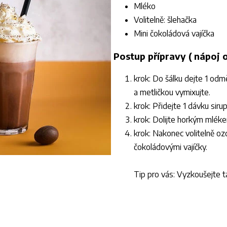
Mléko
Volitelně: šlehačka
Mini čokoládová vajíčka
Postup přípravy ( nápoj 
krok: Do šálku dejte 1 odm
a metličkou vymixujte.
krok: Přidejte 1 dávku siru
krok: Dolijte horkým mlék
krok: Nakonec volitelně o
čokoládovými vajíčky.
Tip pro vás: Vyzkoušejte t