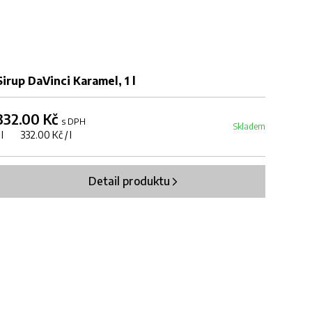
Sirup DaVinci Karamel, 1 l
332.00 Kč
s DPH
Skladem
1 l 332.00 Kč / l
Detail produktu