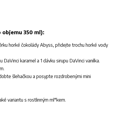
o objemu 350 ml):
ěrku horké čokolády Abyss, přidejte trochu horké vody
pu DaVinci karamel a 1 dávku sirupu DaVinci vanilka.
em.
zdobte šlehačkou a posypte rozdrobenými mini
aké variantu s rostlinným ml*kem.