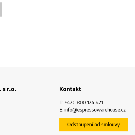
 s r.o.
Kontakt
T:
+420 800 124 421
E:
info@espressowarehouse.cz
Odstoupení od smlouvy