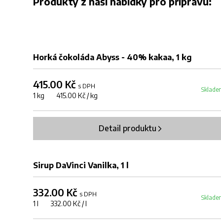
Produkty z naší nabídky pro přípravu:
Horká čokoláda Abyss - 40% kakaa, 1 kg
415.00 Kč
s DPH
Sklade
1 kg 415.00 Kč / kg
Detail produktu
Sirup DaVinci Vanilka, 1 l
332.00 Kč
s DPH
Sklade
1 l 332.00 Kč / l