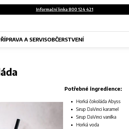
Informační linka 800 124 421
PŘÍPRAVA A SERVIS
OBČERSTVENÍ
láda
Potřebné ingredience:
Horká čokoláda Abyss
Sirup DaVinci karamel
Sirup DaVinci vanilka
Horká voda