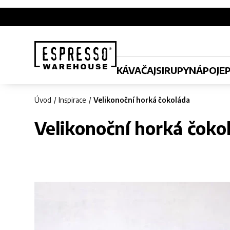
KÁVA
ČAJ
SIRUPY
NÁPOJE
Úvod
Inspirace
Velikonoční horká čokoláda
Velikonoční horká čoko