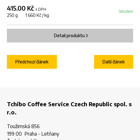
415.00 Kč
s DPH
Skladem
250 g 1 660 Kč / kg
Detail produktu
Předchozí článek
Další článek
Tchibo Coffee Service Czech Republic spol. s
r.o.
Toužimská 856
199 00 Praha - Letňany