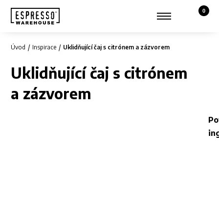
0
Košík,
Zobrazit hledání
Můj účet
Úvod
Inspirace
Uklidňující čaj s citrónem a zázvorem
Uklidňující čaj s citrónem
a zázvorem
Po
in