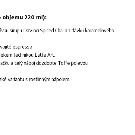
o objemu 220 ml):
dávku sirupu DaVinci Spiced Chai a 1 dávku karamelového
dvojité espresso
lékem technikou Latte Art.
lehačku a celý nápoj dozdobte Toffe polevou.
aké variantu s rostlinným nápojem.