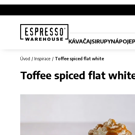
KÁVA
ČAJ
SIRUPY
NÁPOJE
Úvod
Inspirace
Toffee spiced flat white
Toffee spiced flat whit