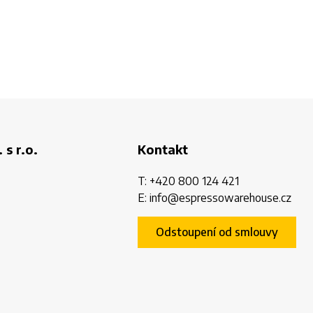
 s r.o.
Kontakt
T:
+420 800 124 421
E:
info@espressowarehouse.cz
Odstoupení od smlouvy