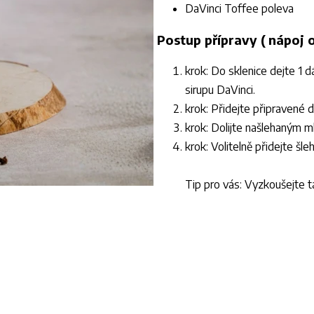
DaVinci Toffee poleva
Postup přípravy ( nápoj 
krok: Do sklenice dejte 1 
sirupu DaVinci.
krok: Přidejte připravené 
krok: Dolijte našlehaným m
krok: Volitelně přidejte š
Tip pro vás: Vyzkoušejte t