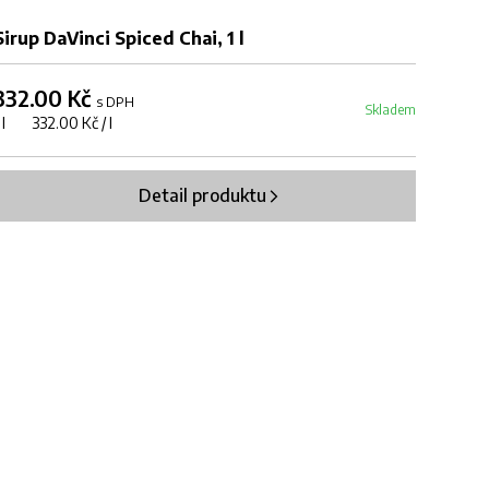
Sirup DaVinci Spiced Chai, 1 l
332.00 Kč
s DPH
Skladem
1 l 332.00 Kč / l
Detail produktu