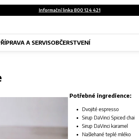
Informační linka 800 124 421
PŘÍPRAVA A SERVIS
OBČERSTVENÍ
e
Potřebné ingredience:
Dvojité espresso
Sirup DaVinci Spiced chai
Sirup DaVinci karamel
Našlehané teplé mléko