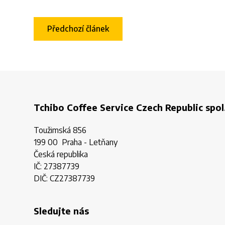
Předchozí článek
Tchibo Coffee Service Czech Republic spol.
Toužimská 856
199 00 Praha - Letňany
Česká republika
IČ: 27387739
DIČ: CZ27387739
Sledujte nás