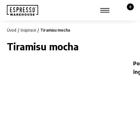
0
Košík,
Zobrazit hledání
Můj účet
Úvod
Inspirace
Tiramisu mocha
Tiramisu mocha
Po
in