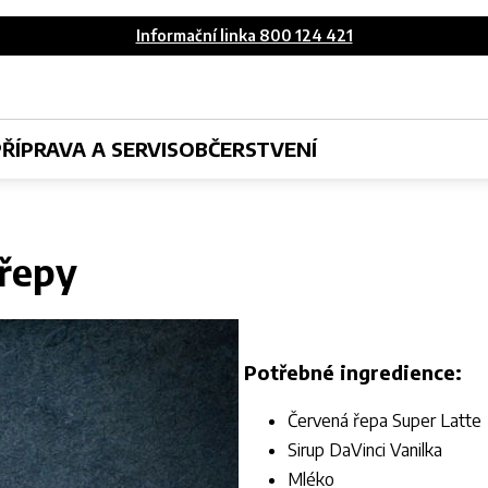
Informační linka 800 124 421
PŘÍPRAVA A SERVIS
OBČERSTVENÍ
 řepy
Potřebné ingredience:
Červená řepa Super Latte
Sirup DaVinci Vanilka
Mléko