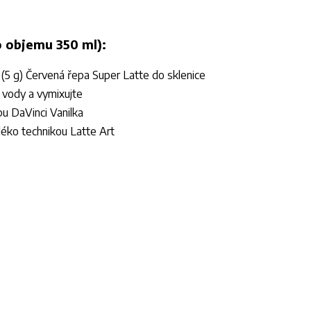
o objemu 350 ml):
u (5 g) Červená řepa Super Latte do sklenice
é vody a vymixujte
pu DaVinci Vanilka
léko technikou Latte Art