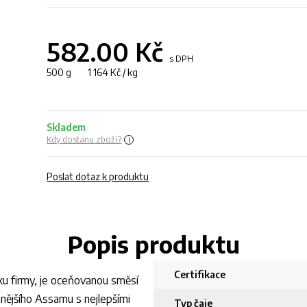
582.00
Kč
s DPH
500 g 1 164 Kč / kg
Skladem
Kdy dostanu zboží?
Poslat dotaz k produktu
Popis produktu
Certifikace
ku firmy, je oceňovanou směsí
mnějšího Assamu s nejlepšími
Typ čaje