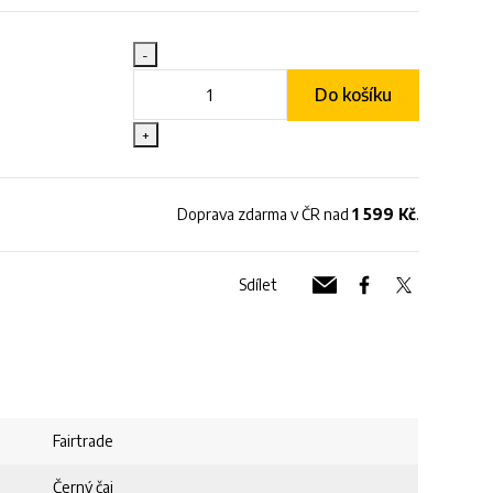
-
Do košíku
+
Doprava zdarma v ČR nad
1 599 Kč
.
Sdílet
Fairtrade
Černý čaj