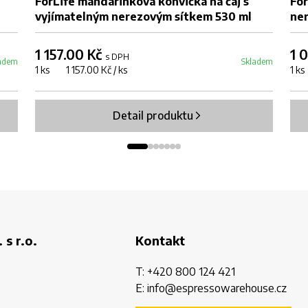
ForLife mandarinková konvička na čaj s
For
vyjímatelným nerezovým sítkem 530 ml
ne
1 157.00 Kč
1 
s DPH
adem
Skladem
1 ks 1 157.00 Kč / ks
1 k
Detail produktu
 s r.o.
Kontakt
T:
+420 800 124 421
E:
info@espressowarehouse.cz