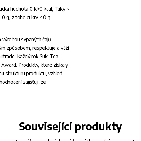
cká hodnota 0 kJ/0 kcal, Tuky <
 0 g, z toho cukry < 0 g,
á výrobou sypaných čajů.
ým způsobem, respektuje a váží
 Fairtrade. Každý rok Suki Tea
e Award. Produkty, které získaly
hu strukturu produktu, vzhled,
hodnocení zajišťují, že
Související produkty