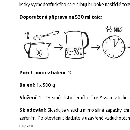
lístky východoafrického čaje slibují hluboké nasládlé tóny
Doporučená příprava na 530 ml čaje:
Počet porcí v balení:
100
Balení:
1 x 500 g.
Složení:
100% směs listů černého čaje Assam z Indie a
Skladování:
Skladujte v suchu mimo silné zápachy, ch
zářením. Po otevření skladujte v uzavřené vzduchotěs
měsíců.