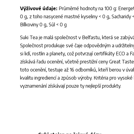
Výživové údaje:
Průměrné hodnoty na 100 g: Energeti
0 g, z toho nasycené mastné kyseliny < 0 g, Sacharidy <
Bílkoviny 0 g, Sůl < 0 g
Suki Tea je malá společnost v Belfastu, která se zabýv
Společnost produkuje své čaje odpovědným a udržiteln
si lidí, rostlin a planety, což potvrzují certifikáty ECO a
získává řadu ocenění, včetně prestižní ceny Great Tast
toto ocenění, testuje až 16 odborníků, kteří berou v úva
kvalitu ingrediencí a způsob výroby. Kritéria pro vysoké 
vyznamenání získávají pouze ty nejlepší produkty.