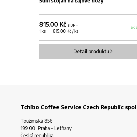
Suki stojan na čajové dózy
815.00 Kč
s DPH
Skl
1 ks 815.00 Kč / ks
Detail produktu
Tchibo Coffee Service Czech Republic spol.
Toužimská 856
199 00 Praha - Letňany
Česká republika