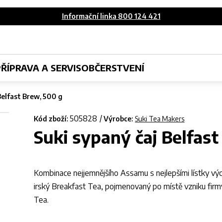
Informační linka 800 124 421
PŘÍPRAVA A SERVIS
OBČERSTVENÍ
Belfast Brew, 500 g
505828
Kód zboží:
Výrobce:
Suki Tea Makers
Suki sypaný čaj Belfas
Kombinace nejjemnějšího Assamu s nejlepšími lístky vých
irský Breakfast Tea, pojmenovaný po místě vzniku firmy
Tea.