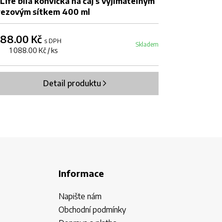
Life bílá konvička na čaj s vyjímatelným
Filtrační sáč
rezovým sítkem 400 ml
088.00 Kč
1 367.00 K
s DPH
Skladem
s 1 088.00 Kč / ks
1000 ks 1.37 Kč
Detail produktu
Informace
Napište nám
Obchodní podmínky