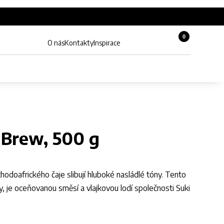
0
Košík, 0 pol
O nás
Kontakty
Inspirace
Zobrazit hledání
Můj účet
t Brew, 500 g
odoafrického čaje slibují hluboké nasládlé tóny. Tento
, je oceňovanou směsí a vlajkovou lodí společnosti Suki