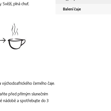
. Svěží, plná chuť.
Balení čaje
 východoafrického černého čaje.
raňte před přímým slunečním
né nádobě a spotřebujte do 3