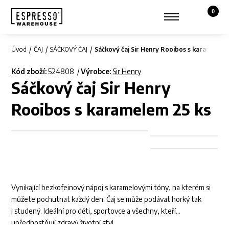
0
Košík,
Zobrazit hledání
Můj účet
Úvod
ČAJ
SÁČKOVÝ ČAJ
Sáčkový čaj Sir Henry Rooibos s karamelem 
Kód zboží:
524808
Výrobce:
Sir Henry
Sáčkový čaj Sir Henry
Rooibos s karamelem 25 ks
Vynikající bezkofeinový nápoj s karamelovými tóny, na kterém si
můžete pochutnat každý den. Čaj se může podávat horký tak
i studený. Ideální pro děti, sportovce a všechny, kteří
upřednostňují zdravý životní styl.