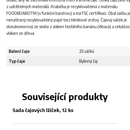
z udržitelných materiálů. Krabička je recyklovatelná z materiálu
FOODBOARDTM (s funkční bariérou) a má FSC certifikaci. Obal sáčku j
nenatíraný recyklovatelný papír bez hliníkové vrstvy. Čajový sáček je
dvoukomorový ze směsi z vláken textilního banánu (Abacá) a celulóz
vláken ze dřeva.
Balení čaje
25 sáčků
Typ čaje
Bylinný čaj
Související produkty
Sada čajových lžiček, 12 ks
Sa
3