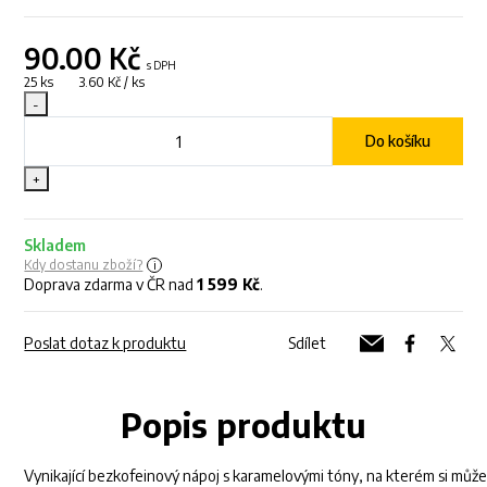
90.00
Kč
s DPH
25 ks 3.60 Kč / ks
-
Do košíku
+
Skladem
Kdy dostanu zboží?
Doprava zdarma v ČR nad
1 599 Kč
.
Poslat dotaz k produktu
Sdílet
Popis produktu
Vynikající bezkofeinový nápoj s karamelovými tóny, na kterém si můž