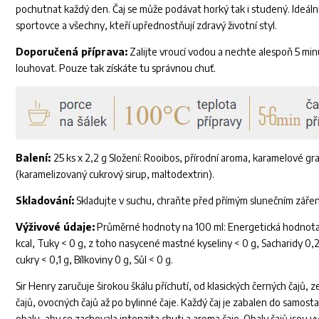
pochutnat každý den. Čaj se může podávat horký tak i studený. Ideální
sportovce a všechny, kteří upřednostňují zdravý životní styl.
Doporučená příprava:
Zalijte vroucí vodou a nechte alespoň 5 min
louhovat. Pouze tak získáte tu správnou chuť.
Balení:
25 ks x 2,2 g Složení: Rooibos, přírodní aroma, karamelové gr
(karamelizovaný cukrový sirup, maltodextrin).
Skladování:
Skladujte v suchu, chraňte před přímým slunečním záře
Výživové údaje:
Průměrné hodnoty na 100 ml: Energetická hodnota 
kcal, Tuky < 0 g, z toho nasycené mastné kyseliny < 0 g, Sacharidy 0,2
cukry < 0,1 g, Bílkoviny 0 g, Sůl < 0 g.
Sir Henry zaručuje širokou škálu příchutí, od klasických černých čajů, 
čajů, ovocných čajů až po bylinné čaje. Každý čaj je zabalen do samos
obalu, aby se zachovala intenzita chuti a aroma čaje. Obaly čajů jsou 