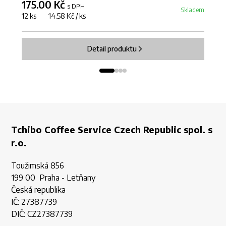
175.00 Kč
7
s DPH
Skladem
12 ks 14.58 Kč / ks
6 
Detail produktu
Tchibo Coffee Service Czech Republic spol. s
r.o.
Toužimská 856
199 00 Praha - Letňany
Česká republika
IČ: 27387739
DIČ: CZ27387739