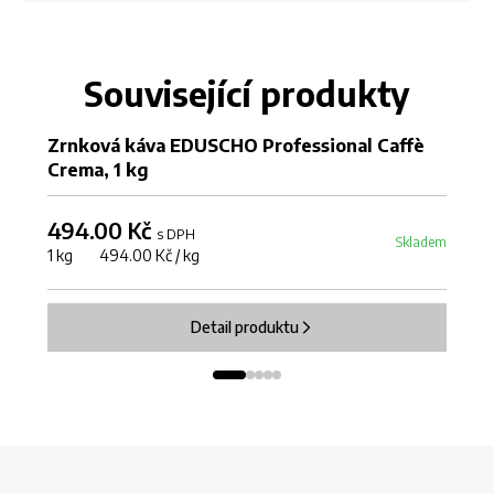
Související produkty
Zrnková káva EDUSCHO Professional Caffè
Z
Crema, 1 kg
Es
494.00 Kč
4
s DPH
Skladem
1 kg 494.00 Kč / kg
1 
Detail produktu