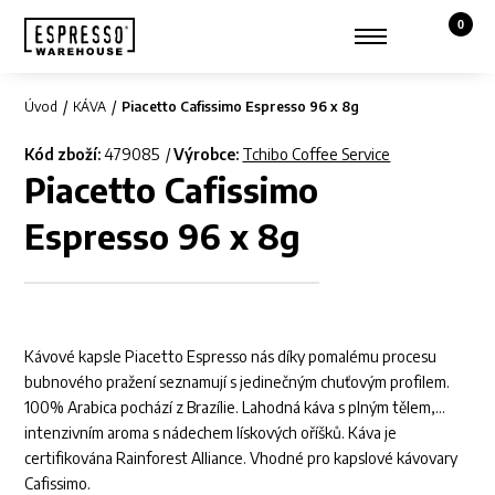
0
Košík,
Zobrazit hledání
Můj účet
Úvod
KÁVA
Piacetto Cafissimo Espresso 96 x 8g
Kód zboží:
479085
Výrobce:
Tchibo Coffee Service
Piacetto Cafissimo
Espresso 96 x 8g
Kávové kapsle Piacetto Espresso nás díky pomalému procesu
bubnového pražení seznamují s jedinečným chuťovým profilem.
100% Arabica pochází z Brazílie. Lahodná káva s plným tělem,
intenzivním aroma s nádechem lískových oříšků. Káva je
certifikována Rainforest Alliance. Vhodné pro kapslové kávovary
Cafissimo.