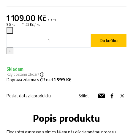
1 109.00
Kč
s DPH
96 ks 11.55 Kč / ks
-
Do košíku
+
Skladem
Kdy dostanu zboží?
Doprava zdarma v ČR nad
1 599 Kč
.
Poslat dotaz k produktu
Sdílet
Popis produktu
Elegantní espresso s plným tělem nás díky jemnému procesu