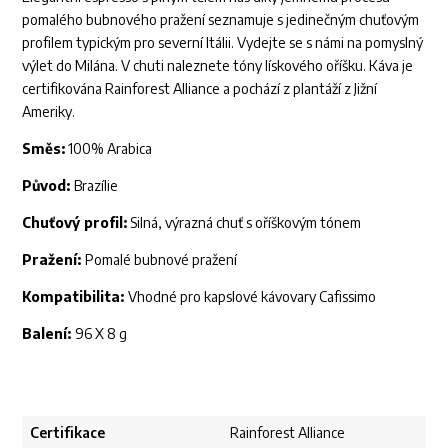
pomalého bubnového pražení seznamuje s jedinečným chuťovým
profilem typickým pro severní Itálii. Vydejte se s námi na pomyslný
výlet do Milána. V chuti naleznete tóny lískového oříšku. Káva je
certifikována Rainforest Alliance a pochází z plantáží z Jižní
Ameriky.
Směs:
100% Arabica
Původ:
Brazílie
Chuťový profil:
Silná, výrazná chuť s oříškovým tónem
Pražení:
Pomalé bubnové pražení
Kompatibilita:
Vhodné pro kapslové kávovary Cafissimo
Balení:
96 X 8 g
Certifikace
Rainforest Alliance