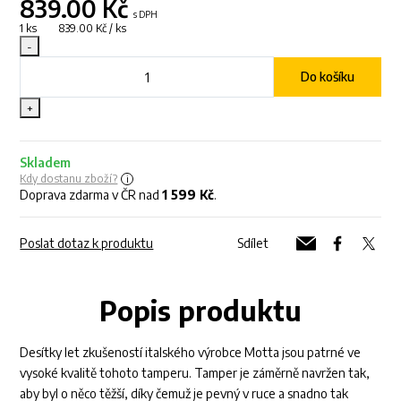
839.00
Kč
s DPH
1 ks 839.00 Kč / ks
-
Do košíku
+
Skladem
Kdy dostanu zboží?
Doprava zdarma v ČR nad
1 599 Kč
.
Poslat dotaz k produktu
Sdílet
Popis produktu
Desítky let zkušeností italského výrobce Motta jsou patrné ve
vysoké kvalitě tohoto tamperu. Tamper je záměrně navržen tak,
aby byl o něco těžší, díky čemuž je pevný v ruce a snadno tak