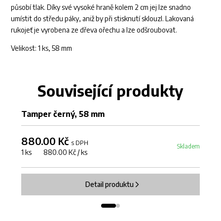
působí tlak. Díky své vysoké hraně kolem 2 cm jej lze snadno
umístit do středu páky, aniž by při stisknutí sklouzl. Lakovaná
rukojeť je vyrobena ze dřeva ořechu a lze odšroubovat.
Velikost: 1 ks, 58 mm
Související produkty
Tamper černý, 58 mm
Ka
880.00 Kč
2
s DPH
Skladem
1 ks 880.00 Kč / ks
1 
Detail produktu