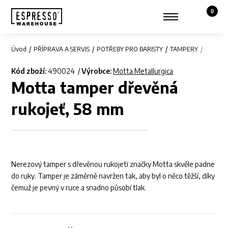
0
Košík,
Zobrazit hledání
Můj účet
Úvod
PŘÍPRAVA A SERVIS
POTŘEBY PRO BARISTY
TAMPERY
Motta 
Kód zboží:
490024
Výrobce:
Motta Metallurgica
Motta tamper dřevěná
rukojeť, 58 mm
Nerezový tamper s dřevěnou rukojetí značky Motta skvěle padne
do ruky. Tamper je záměrně navržen tak, aby byl o něco těžší, díky
čemuž je pevný v ruce a snadno působí tlak.