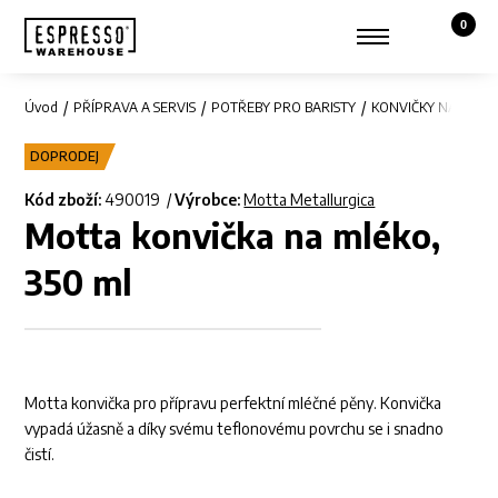
0
Košík,
Zobrazit hledání
Můj účet
Úvod
PŘÍPRAVA A SERVIS
POTŘEBY PRO BARISTY
KONVIČKY NA MLÉK
DOPRODEJ
Kód zboží:
490019
Výrobce:
Motta Metallurgica
Motta konvička na mléko,
350 ml
Motta konvička pro přípravu perfektní mléčné pěny. Konvička
vypadá úžasně a díky svému teflonovému povrchu se i snadno
čistí.