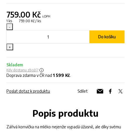
759.00
Kč
s DPH
1 ks 759.00 Kč / ks
-
Do košíku
+
Skladem
Kdy dostanu zboží?
Doprava zdarma v ČR nad
1 599 Kč
.
Poslat dotaz k produktu
Sdílet
Popis produktu
Zářivá konvička na mléko nejenže vypadá úžasně, ale díky svému