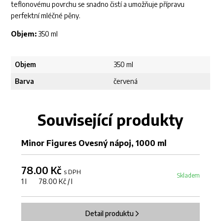
teflonovému povrchu se snadno čistí a umožňuje přípravu
perfektní mléčné pěny.
Objem:
350 ml
Objem
350 ml
Barva
červená
Související produkty
Minor Figures Ovesný nápoj, 1000 ml
Ml
78.00 Kč
7
s DPH
Skladem
1 l 78.00 Kč / l
12
Detail produktu