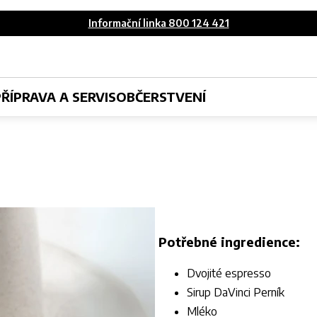
Informační linka 800 124 421
PŘÍPRAVA A SERVIS
OBČERSTVENÍ
Potřebné ingredience:
Dvojité espresso
Sirup DaVinci Perník
Mléko