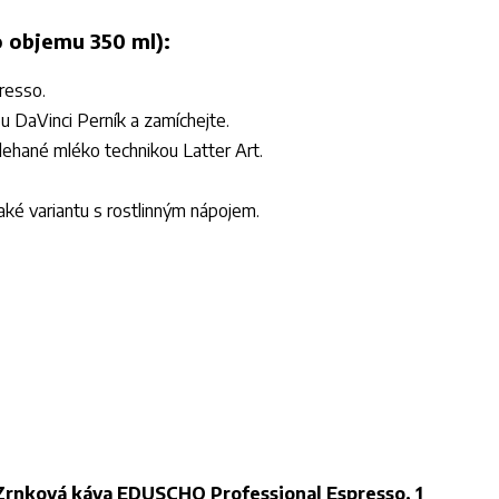
o objemu 350 ml):
presso.
pu DaVinci Perník a zamíchejte.
lehané mléko technikou Latter Art.
aké variantu s rostlinným nápojem.
Zrnková káva EDUSCHO Professional Espresso, 1