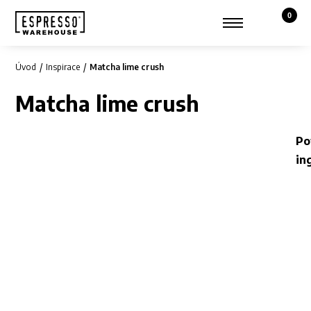
0
Košík,
Zobrazit hledání
Můj účet
Úvod
Inspirace
Matcha lime crush
Matcha lime crush
Po
in