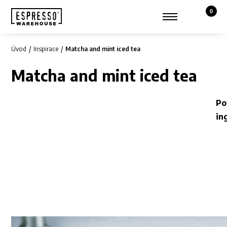
0
Košík,
Zobrazit hledání
Můj účet
Úvod
Inspirace
Matcha and mint iced tea
Matcha and mint iced tea
Po
in