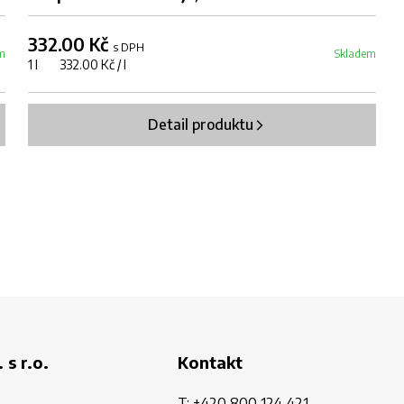
332.00 Kč
s DPH
m
Skladem
1 l 332.00 Kč / l
Detail produktu
 s r.o.
Kontakt
T:
+420 800 124 421