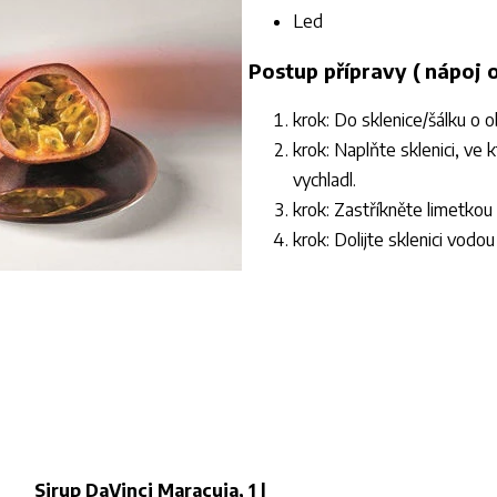
Led
Postup přípravy ( nápoj 
krok: Do sklenice/šálku o 
krok: Naplňte sklenici, ve 
vychladl.
krok: Zastříkněte limetkou
krok: Dolijte sklenici vod
Sirup DaVinci Maracuja, 1 l