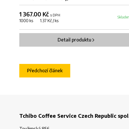
1 367.00 Kč
s DPH
Sklade
1000 ks 1.37 Kč / ks
Detail produktu
Předchozí článek
Tchibo Coffee Service Czech Republic spol.
Toužimská 856