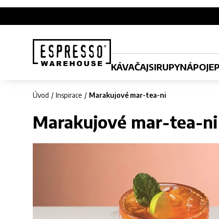
KÁVA
ČAJ
SIRUPY
NÁPOJE
Úvod
Inspirace
Marakujové mar-tea-ni
Marakujové mar-tea-ni