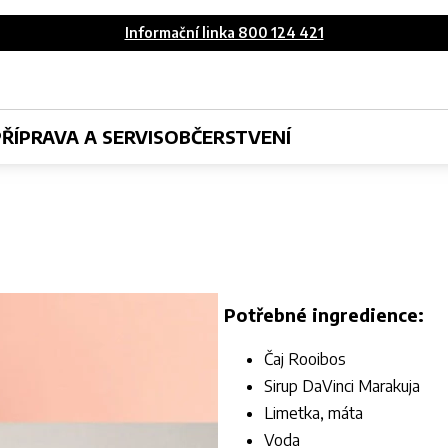
Informační linka 800 124 421
PŘÍPRAVA A SERVIS
OBČERSTVENÍ
Potřebné ingredience:
Čaj Rooibos
Sirup DaVinci Marakuja
Limetka, máta
Voda