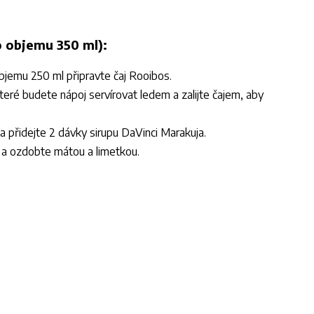
o objemu 350 ml):
objemu 250 ml připravte čaj Rooibos.
které budete nápoj servírovat ledem a zalijte čajem, aby
 a přidejte 2 dávky sirupu DaVinci Marakuja.
ou a ozdobte mátou a limetkou.