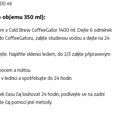
400 ml
o objemu 350 ml):
edem v Cold Brew CoffeeGator 1400 ml. Dejte 6 odměrek
 do CoffeeGatoru, zalijte studenou vodou a dejte na 24
ejte. Naplňte sklenici ledem, do 2/3 zalijte připraveným
vocem a mátou.
 v lednici a spotřebujte do 24 hodin.
 času čaj louhovat 24 hodin, podívejte se na zadní
vte čaj pomocí jiné metody.