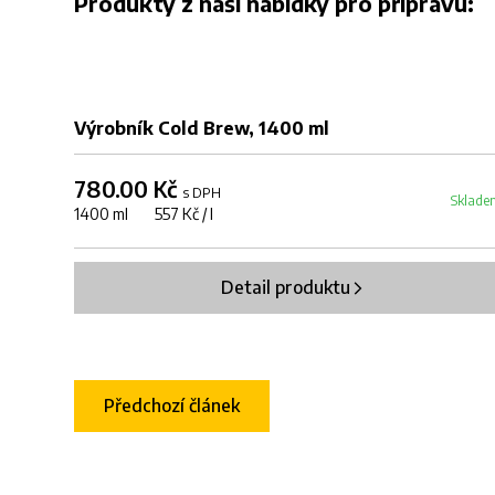
Produkty z naší nabídky pro přípravu:
Výrobník Cold Brew, 1400 ml
780.00 Kč
s DPH
Sklade
1400 ml 557 Kč / l
Detail produktu
Předchozí článek