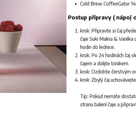
Cold Brew CoffeeGator 1
Postup přípravy ( nápoj 
krok: Připravte si čaj př
čaje Suki Malina & Vanilka
hodin do lednice.
krok: Po 24 hodinách čaj sl
čajem a dolijte tonikem.
krok: Ozdobte čerstvým o
krok: Zbylý čaj uchovávejte
Tip: Pokud nemáte dostatek
stranu balení čaje a připra