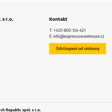
 s r.o.
Kontakt
T:
+420 800 124 421
E:
info@espressowarehouse.cz
Odstoupení od smlouvy
h Republic spol. s r.o.