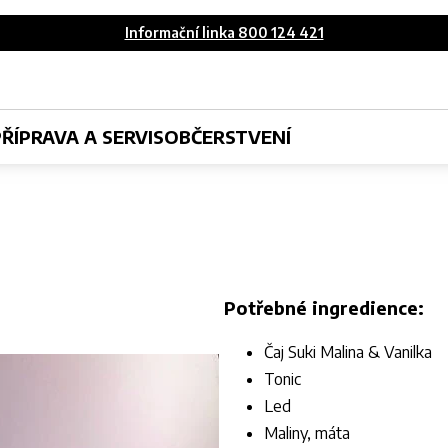
Informační linka 800 124 421
PŘÍPRAVA A SERVIS
OBČERSTVENÍ
Potřebné ingredience:
Čaj Suki Malina & Vanilka
Tonic
Led
Maliny, máta