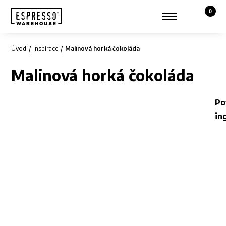
0
Košík,
Zobrazit hledání
Můj účet
Úvod
Inspirace
Malinová horká čokoláda
Malinová horká čokoláda
Po
in