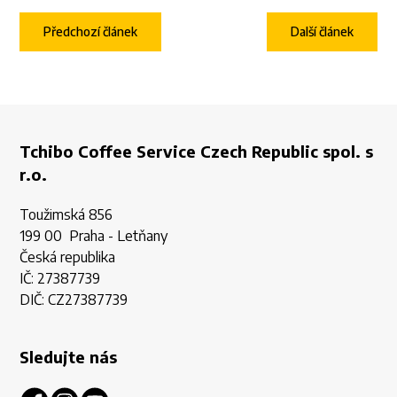
Předchozí článek
Další článek
Tchibo Coffee Service Czech Republic spol. s
r.o.
Toužimská 856
199 00 Praha - Letňany
Česká republika
IČ: 27387739
DIČ: CZ27387739
Sledujte nás