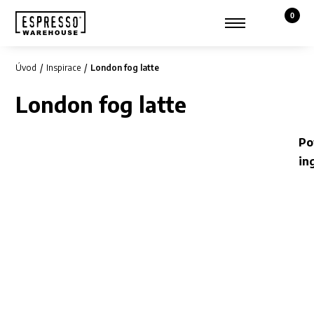
0
Košík,
Zobrazit hledání
Můj účet
Úvod
Inspirace
London fog latte
London fog latte
Po
in