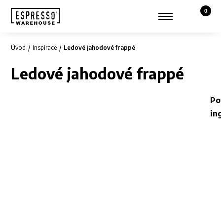
0
Košík,
Zobrazit hledání
Můj účet
Úvod
Inspirace
Ledové jahodové frappé
Ledové jahodové frappé
Po
in