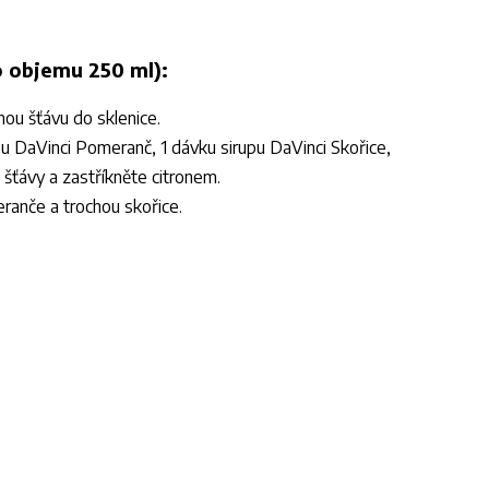
o objemu 250 ml):
čnou šťávu do sklenice.
upu DaVinci Pomeranč, 1 dávku sirupu DaVinci Skořice,
ťávy a zastříkněte citronem.
ranče a trochou skořice.