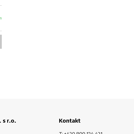
m
 s r.o.
Kontakt