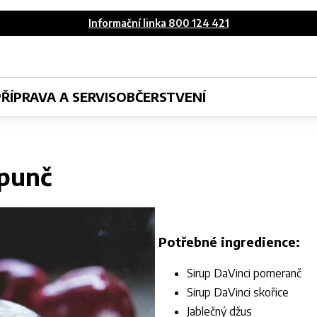
Informační linka 800 124 421
PŘÍPRAVA A SERVIS
OBČERSTVENÍ
 punč
Potřebné ingredience:
Sirup DaVinci pomeranč
Sirup DaVinci skořice
Jablečný džus