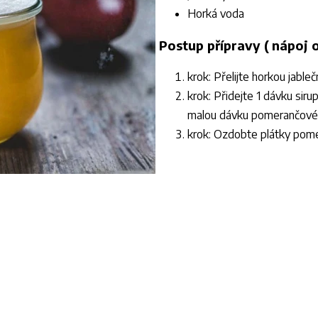
Horká voda
Postup přípravy ( nápoj 
krok: Přelijte horkou jable
krok: Přidejte 1 dávku sir
malou dávku pomerančové š
krok: Ozdobte plátky pome