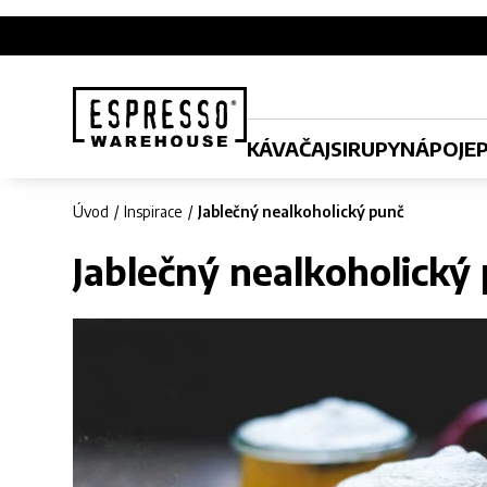
KÁVA
ČAJ
SIRUPY
NÁPOJE
Úvod
Inspirace
Jablečný nealkoholický punč
Jablečný nealkoholický