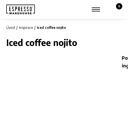
0
Košík,
Zobrazit hledání
Můj účet
Úvod
Inspirace
Iced coffee nojito
Iced coffee nojito
Po
in