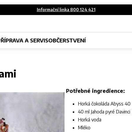
Informační linka 800 124 421
PŘÍPRAVA A SERVIS
OBČERSTVENÍ
dami
Potřebné ingredience:
Horká čokoláda Abyss 40
40 ml Jahoda pyré Davinci
Horká voda
Mléko