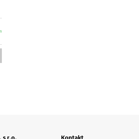
m
 s r.o.
Kontakt