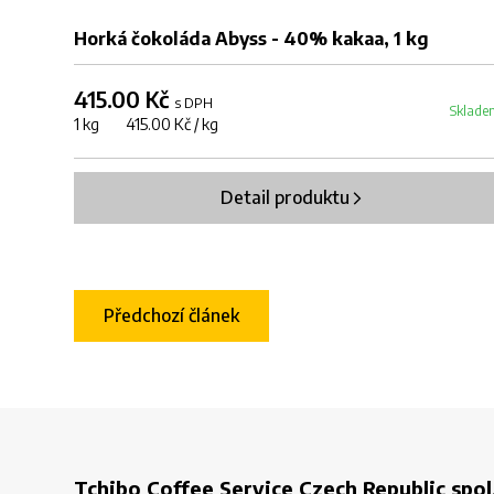
Horká čokoláda Abyss - 40% kakaa, 1 kg
415.00 Kč
s DPH
Sklade
1 kg 415.00 Kč / kg
Detail produktu
Předchozí článek
Tchibo Coffee Service Czech Republic spol.