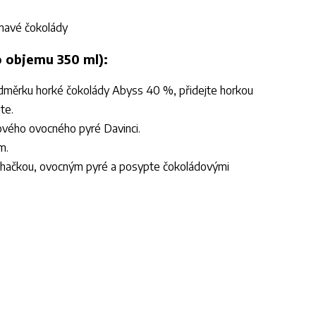
tmavé čokolády
o objemu 350 ml):
 odměrku horké čokolády Abyss 40 %, přidejte horkou
te.
dového ovocného pyré Davinci.
m.
ehačkou, ovocným pyré a posypte čokoládovými