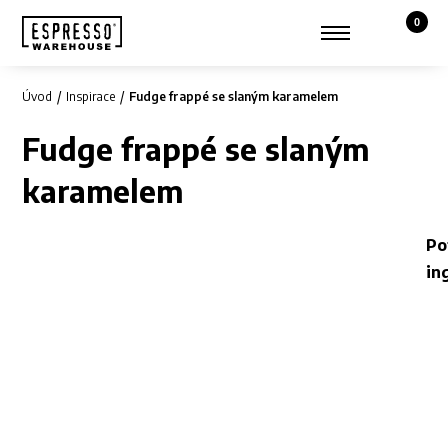
0
Košík,
Zobrazit hledání
Můj účet
Úvod
Inspirace
Fudge frappé se slaným karamelem
Fudge frappé se slaným
karamelem
Po
in